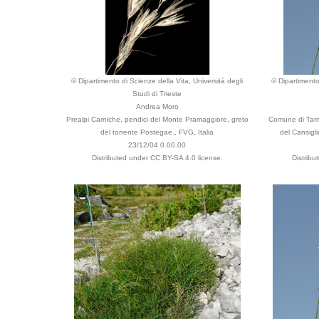
© Dipartimento di Scienze della Vita, Università degli
© Dipartimento
Studi di Trieste
Andrea Moro
Prealpi Carniche, pendici del Monte Pramaggiore, greto
Comune di Tamb
del torrente Postegae., FVG, Italia
del Cansigli
23/12/04 0.00.00
Distributed under CC BY-SA 4.0 license.
Distribu