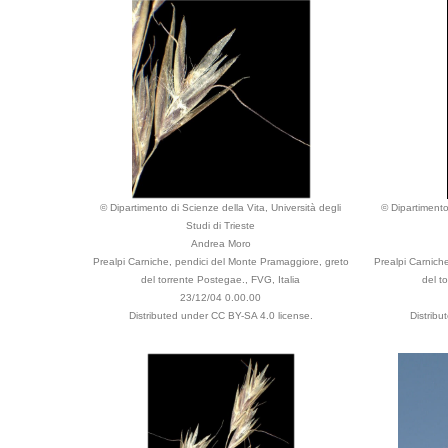
© Dipartimento di Scienze della Vita, Università degli
© Dipartimento
Studi di Trieste
Andrea Moro
Prealpi Carniche, pendici del Monte Pramaggiore, greto
Prealpi Carnich
del torrente Postegae., FVG, Italia
del t
23/12/04 0.00.00
Distributed under CC BY-SA 4.0 license.
Distribu