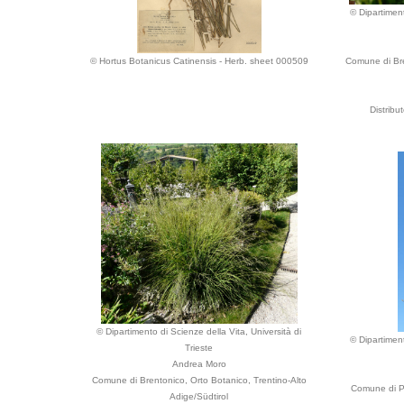
© Dipartiment
© Hortus Botanicus Catinensis - Herb. sheet 000509
Comune di Bre
Distribu
© Dipartimento di Scienze della Vita, Università di
© Dipartiment
Trieste
Andrea Moro
Comune di Brentonico, Orto Botanico, Trentino-Alto
Comune di Pa
Adige/Südtirol