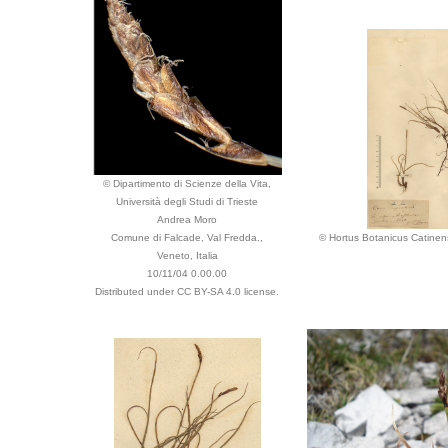
© Dipartimento di Scienze della Vita,
Università degli Studi di Trieste
Andrea Moro
Comune di Falcade, Val Fredda.,
© Hortus Botanicus Catinen
Veneto, Italia
10/11/04 0.00.00
Distributed under CC BY-SA 4.0 license.