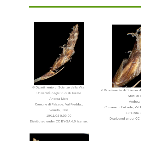
© Dipartimento di Scienze della Vita,
© Dipartimento di Scienze de
Università degli Studi di Trieste
Studi di 
Andrea Moro
Andrea
Comune di Falcade, Val Fredda.,
Comune di Falcade, Val F
Veneto, Italia
10/11/04 
10/11/04 0.00.00
Distributed under CC 
Distributed under CC BY-SA 4.0 license.