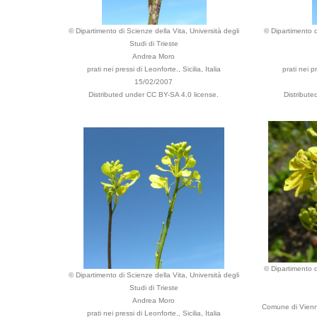
© Dipartimento di Scienze della Vita, Università degli
© Dipartimento d
Studi di Trieste
Andrea Moro
prati nei pressi di Leonforte., Sicilia, Italia
prati nei pr
15/02/2007
Distributed under CC BY-SA 4.0 license.
Distribut
© Dipartimento d
© Dipartimento di Scienze della Vita, Università degli
Studi di Trieste
Andrea Moro
Comune di Vienn
prati nei pressi di Leonforte., Sicilia, Italia