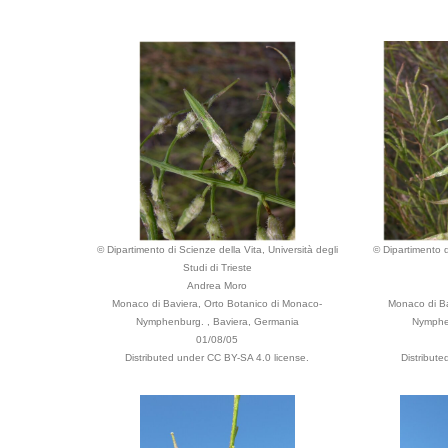
© Dipartimento di Scienze della Vita, Università degli
© Dipartimento d
Studi di Trieste
Andrea Moro
Monaco di Baviera, Orto Botanico di Monaco-
Monaco di Ba
Nymphenburg. , Baviera, Germania
Nymphen
01/08/05
Distributed under CC BY-SA 4.0 license.
Distribut