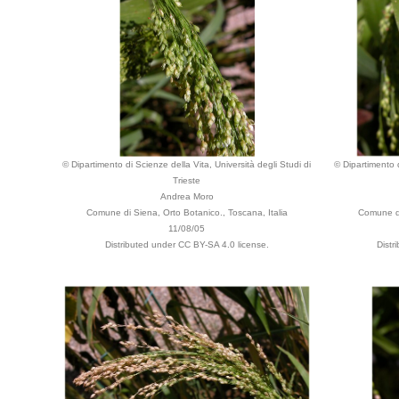
© Dipartimento di Scienze della Vita, Università degli Studi di
© Dipartimento d
Trieste
Andrea Moro
Comune di Siena, Orto Botanico., Toscana, Italia
Comune di
11/08/05
Distributed under CC BY-SA 4.0 license.
Distr