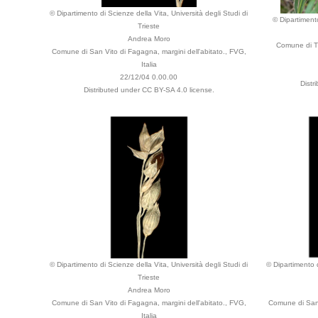
© Dipartimento di Scienze della Vita, Università degli Studi di
© Dipartimento
Trieste
Andrea Moro
Comune di Tr
Comune di San Vito di Fagagna, margini dell'abitato., FVG,
Italia
22/12/04 0.00.00
Distr
Distributed under CC BY-SA 4.0 license.
© Dipartimento di Scienze della Vita, Università degli Studi di
© Dipartimento d
Trieste
Andrea Moro
Comune di San Vito di Fagagna, margini dell'abitato., FVG,
Comune di San 
Italia