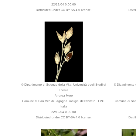
22/12/04 0.00.00
Distributed under CC BY-SA 4.0 license.
Distr
© Dipartimento di Scienze della Vita, Università degli Studi di
© Dipartimento d
Trieste
Andrea Moro
Comune di San Vito di Fagagna, margini dell'abitato., FVG,
Comune di San 
Italia
22/12/04 0.00.00
Distributed under CC BY-SA 4.0 license.
Distr