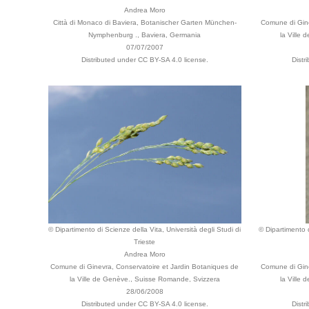
Andrea Moro
Città di Monaco di Baviera, Botanischer Garten München-
Comune di Gine
Nymphenburg ., Baviera, Germania
la Ville
07/07/2007
Distributed under CC BY-SA 4.0 license.
Distr
© Dipartimento di Scienze della Vita, Università degli Studi di
© Dipartimento d
Trieste
Andrea Moro
Comune di Ginevra, Conservatoire et Jardin Botaniques de
Comune di Gine
la Ville de Genève., Suisse Romande, Svizzera
la Ville
28/06/2008
Distributed under CC BY-SA 4.0 license.
Distr