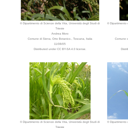
© Dipartimento di Scienze della Vita, Università degli Studi di
© Dipartimento d
Trieste
Andrea Moro
Comune di Siena, Orto Botanico., Toscana, Italia
Comune di
11/08/05
Distributed under CC BY-SA 4.0 license.
Distr
© Dipartimento di Scienze della Vita, Università degli Studi di
© Dipartimento d
Trieste