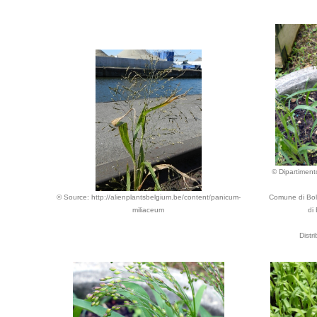
© Dipartimento
© Source: http://alienplantsbelgium.be/content/panicum-
Comune di Bolo
miliaceum
di
Distr