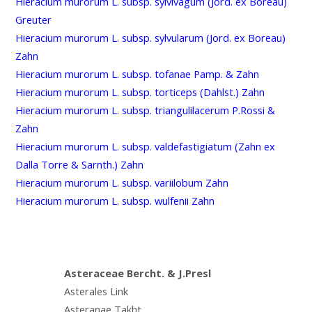
Hieracium murorum L. subsp. sylvivagum (Jord. ex Boreau)
Greuter
Hieracium murorum L. subsp. sylvularum (Jord. ex Boreau)
Zahn
Hieracium murorum L. subsp. tofanae Pamp. & Zahn
Hieracium murorum L. subsp. torticeps (Dahlst.) Zahn
Hieracium murorum L. subsp. triangulilacerum P.Rossi &
Zahn
Hieracium murorum L. subsp. valdefastigiatum (Zahn ex
Dalla Torre & Sarnth.) Zahn
Hieracium murorum L. subsp. variilobum Zahn
Hieracium murorum L. subsp. wulfenii Zahn
Asteraceae Bercht. & J.Presl
Asterales Link
Asteranae Takht.