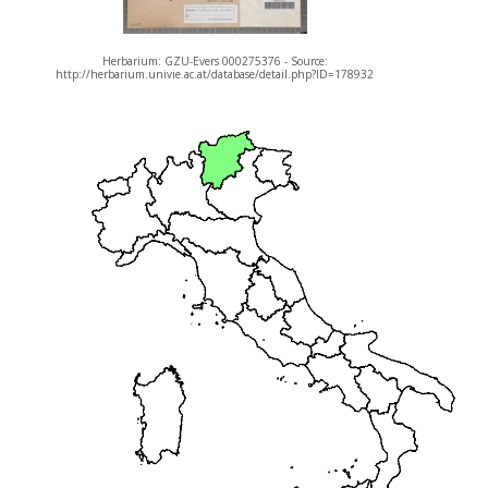
Herbarium: GZU-Evers 000275376 - Source:
http://herbarium.univie.ac.at/database/detail.php?ID=178932