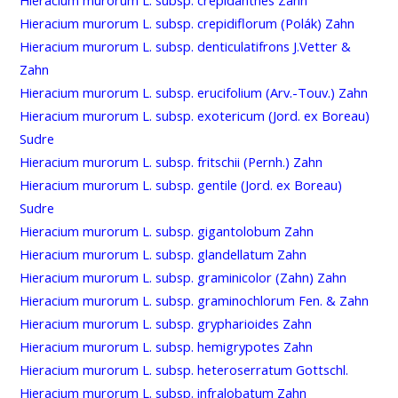
Hieracium murorum L. subsp. crepidiflorum (Polák) Zahn
Hieracium murorum L. subsp. denticulatifrons J.Vetter &
Zahn
Hieracium murorum L. subsp. erucifolium (Arv.-Touv.) Zahn
Hieracium murorum L. subsp. exotericum (Jord. ex Boreau)
Sudre
Hieracium murorum L. subsp. fritschii (Pernh.) Zahn
Hieracium murorum L. subsp. gentile (Jord. ex Boreau)
Sudre
Hieracium murorum L. subsp. gigantolobum Zahn
Hieracium murorum L. subsp. glandellatum Zahn
Hieracium murorum L. subsp. graminicolor (Zahn) Zahn
Hieracium murorum L. subsp. graminochlorum Fen. & Zahn
Hieracium murorum L. subsp. grypharioides Zahn
Hieracium murorum L. subsp. hemigrypotes Zahn
Hieracium murorum L. subsp. heteroserratum Gottschl.
Hieracium murorum L. subsp. infralobatum Zahn