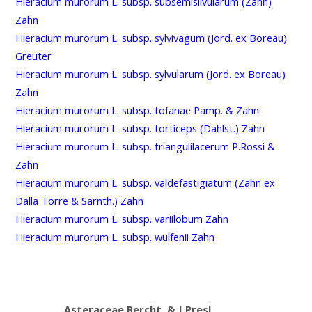
Hieracium murorum L. subsp. subsemisilvularum (Zahn)
Zahn
Hieracium murorum L. subsp. sylvivagum (Jord. ex Boreau)
Greuter
Hieracium murorum L. subsp. sylvularum (Jord. ex Boreau)
Zahn
Hieracium murorum L. subsp. tofanae Pamp. & Zahn
Hieracium murorum L. subsp. torticeps (Dahlst.) Zahn
Hieracium murorum L. subsp. triangulilacerum P.Rossi &
Zahn
Hieracium murorum L. subsp. valdefastigiatum (Zahn ex
Dalla Torre & Sarnth.) Zahn
Hieracium murorum L. subsp. variilobum Zahn
Hieracium murorum L. subsp. wulfenii Zahn
Asteraceae Bercht. & J.Presl