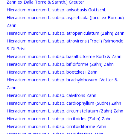
Zahn ex Dalla Torre & Sarnth.) Greuter
Hieracium murorum L. subsp. anisobasis Gottschl.
Hieracium murorum L. subsp. aspreticola (Jord. ex Boreau)
Zahn
Hieracium murorum L. subsp. atropaniculatum (Zahn) Zahn
Hieracium murorum L. subsp. atrovirens (Froel.) Raimondo
& Di Grist.
Hieracium murorum L. subsp. basalticiforme Korb & Zahn
Hieracium murorum L. subsp. bifidiforme (Zahn) Zahn
Hieracium murorum L. subsp. boetzkesii Zahn
Hieracium murorum L. subsp. brachylobosum J.Vetter &
Zahn
Hieracium murorum L. subsp. calvifrons Zahn
Hieracium murorum L. subsp. cardiophyllum (Sudre) Zahn
Hieracium murorum L. subsp. circumstellatum (Zahn) Zahn
Hieracium murorum L. subsp. cirritoides (Zahn) Zahn
Hieracium murorum L. subsp. cirritoidiforme Zahn
Hieracium murorum L. subsp. crepidanthes Zahn