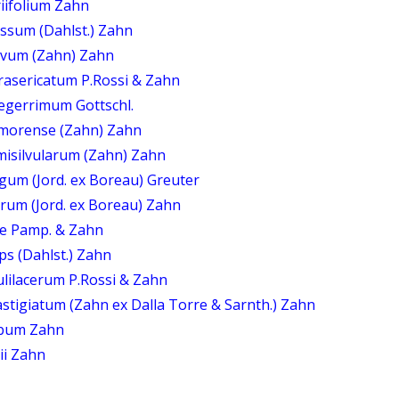
iifolium Zahn
ssum (Dahlst.) Zahn
ivum (Zahn) Zahn
rasericatum P.Rossi & Zahn
egerrimum Gottschl.
emorense (Zahn) Zahn
isilvularum (Zahn) Zahn
gum (Jord. ex Boreau) Greuter
rum (Jord. ex Boreau) Zahn
ae Pamp. & Zahn
ps (Dahlst.) Zahn
lilacerum P.Rossi & Zahn
stigiatum (Zahn ex Dalla Torre & Sarnth.) Zahn
obum Zahn
ii Zahn