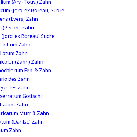
lium (Arv.-Touv.) Zahn
cum (Jord. ex Boreau) Sudre
ens (Evers) Zahn
i (Pernh.) Zahn
 (Jord. ex Boreau) Sudre
tolobum Zahn
ellatum Zahn
icolor (Zahn) Zahn
nochlorum Fen. & Zahn
rioides Zahn
rypotes Zahn
serratum Gottschl.
lobatum Zahn
ericatum Murr & Zahn
atum (Dahlst.) Zahn
anum Zahn