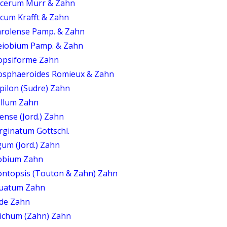
lacerum Murr & Zahn
icum Krafft & Zahn
rolense Pamp. & Zahn
eiobium Pamp. & Zahn
opsiforme Zahn
osphaeroides Romieux & Zahn
pilon (Sudre) Zahn
ellum Zahn
nse (Jord.) Zahn
rginatum Gottschl.
um (Jord.) Zahn
tobium Zahn
ontopsis (Touton & Zahn) Zahn
nuatum Zahn
ide Zahn
richum (Zahn) Zahn