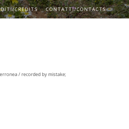
DITI/CREDITS
CONTATTI/CONTACTS
 erronea / recorded by mistake;