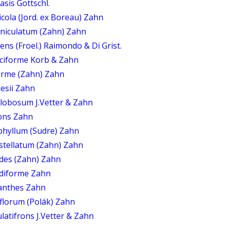
sis Gottschl.
cola (Jord. ex Boreau) Zahn
niculatum (Zahn) Zahn
ns (Froel.) Raimondo & Di Grist.
iciforme Korb & Zahn
forme (Zahn) Zahn
esii Zahn
lobosum J.Vetter & Zahn
rons Zahn
phyllum (Sudre) Zahn
stellatum (Zahn) Zahn
ides (Zahn) Zahn
idiforme Zahn
danthes Zahn
florum (Polák) Zahn
latifrons J.Vetter & Zahn