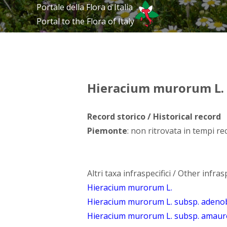
Portale della Flora d'Italia
Portal to the Flora of Italy
Hieracium murorum L. 
Record storico / Historical record
Piemonte
: non ritrovata in tempi rec
Altri taxa infraspecifici / Other infrasp
Hieracium murorum L.
Hieracium murorum L. subsp. adenob
Hieracium murorum L. subsp. amauro