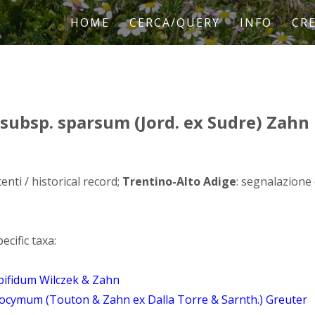
HOME
CERCA/QUERY
INFO
CRE
subsp. sparsum (Jord. ex Sudre) Zahn
enti / historical record;
Trentino-Alto Adige
: segnalazione
ecific taxa:
ifidum Wilczek & Zahn
cymum (Touton & Zahn ex Dalla Torre & Sarnth.) Greuter