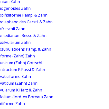
onium Zahn
mogenoides Zahn
obifidiforme Pamp. & Zahn
diaphanoides Gerstl. & Zahn
fritschii Zahn
domedianum Besse & Zahn
osilvularum Zahn
osubulatidens Pamp. & Zahn
iforme (Zahn) Zahn
nicum (Zahn) Gottschl.
ntractum P.Rossi & Zahn
lvaticiforme Zahn
lvaticum (Zahn) Zahn
lvularum K.Harz & Zahn
folium (Jord. ex Boreau) Zahn
idiforme Zahn