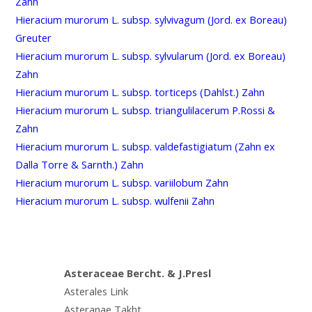
Zahn
Hieracium murorum L. subsp. sylvivagum (Jord. ex Boreau)
Greuter
Hieracium murorum L. subsp. sylvularum (Jord. ex Boreau)
Zahn
Hieracium murorum L. subsp. torticeps (Dahlst.) Zahn
Hieracium murorum L. subsp. triangulilacerum P.Rossi &
Zahn
Hieracium murorum L. subsp. valdefastigiatum (Zahn ex
Dalla Torre & Sarnth.) Zahn
Hieracium murorum L. subsp. variilobum Zahn
Hieracium murorum L. subsp. wulfenii Zahn
Asteraceae Bercht. & J.Presl
Asterales Link
Asteranae Takht.