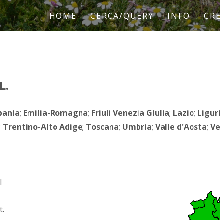
HOME
CERCA/QUERY
INFO
CRE
L.
ania
;
Emilia-Romagna
;
Friuli Venezia Giulia
;
Lazio
;
Ligur
;
Trentino-Alto Adige
;
Toscana
;
Umbria
;
Valle d'Aosta
;
Ve
l
t.