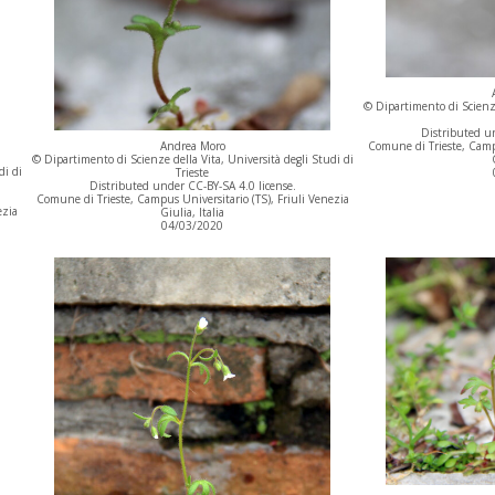
© Dipartimento di Scienze
Distributed un
Comune di Trieste, Campu
Andrea Moro
© Dipartimento di Scienze della Vita, Università degli Studi di
di di
Trieste
Distributed under CC-BY-SA 4.0 license.
Comune di Trieste, Campus Universitario (TS), Friuli Venezia
ezia
Giulia, Italia
04/03/2020