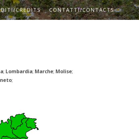
DITI/CREDITS
CONTATTI/CONTACTS
ia
;
Lombardia
;
Marche
;
Molise
;
neto
;