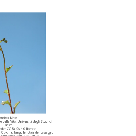
Andrea Moro
 della Vita, Università degli Studi di
Trieste
der CC-BY-SA 4.0 license.
 Opicina, lungo le rotaie del passaggio
o scalo ferroviario, FVG, Italia