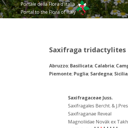
Portale della Flora d'Italia
Portal to the Flora of Italy
Saxifraga tridactylites 
Abruzzo
;
Basilicata
;
Calabria
;
Camp
Piemonte
;
Puglia
;
Sardegna
;
Sicilia
Saxifragaceae Juss.
Saxifragales Bercht. & J.Pres
Saxifraganae Reveal
Magnoliidae Novák ex Takh