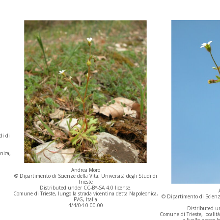
di di
nica,
Andrea Moro
© Dipartimento di Scienze della Vita, Università degli Studi di
Trieste
Distributed under CC-BY-SA 4.0 license.
Comune di Trieste, lungo la strada vicentina detta Napoleonica,
© Dipartimento di Scienze
FVG, Italia
4/4/04 0.00.00
Distributed un
Comune di Trieste, località
a livello presso l