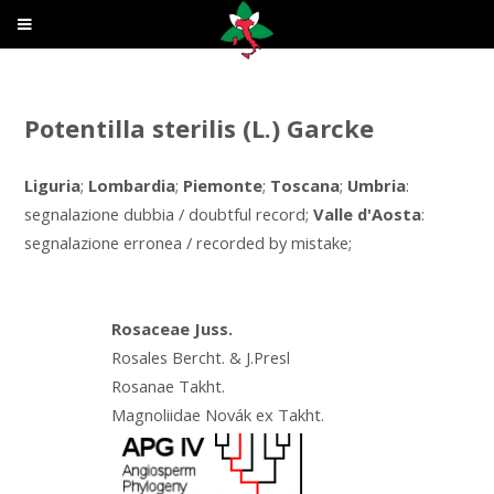
Potentilla sterilis (L.) Garcke
Liguria
;
Lombardia
;
Piemonte
;
Toscana
;
Umbria
:
segnalazione dubbia / doubtful record;
Valle d'Aosta
:
segnalazione erronea / recorded by mistake;
Rosaceae Juss.
Rosales Bercht. & J.Presl
Rosanae Takht.
Magnoliidae Novák ex Takht.