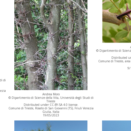
© Dipartimento di Scienze
Distributed un
Comune di Trieste, area 
9/
di di
nezia
Andrea Moro
© Dipartimento di Scienze della Vita, Università degli Studi di
Trieste
Distributed under CC-BY-SA 4.0 license.
Comune di Trieste, Roseto di San Giovanni (TS), Friuli Venezia
Giulia, Italia
19/05/2023