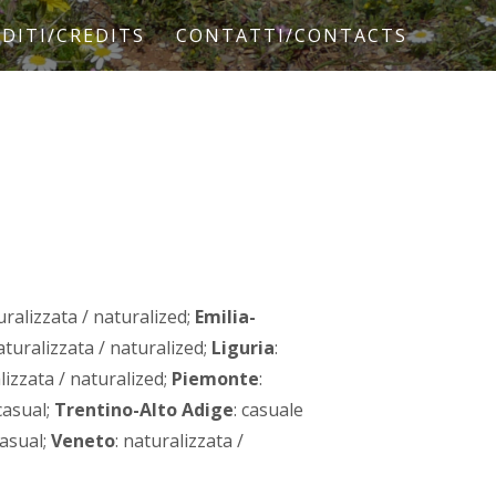
DITI/CREDITS
CONTATTI/CONTACTS
uralizzata / naturalized;
Emilia-
naturalizzata / naturalized;
Liguria
:
lizzata / naturalized;
Piemonte
:
 casual;
Trentino-Alto Adige
: casuale
casual;
Veneto
: naturalizzata /