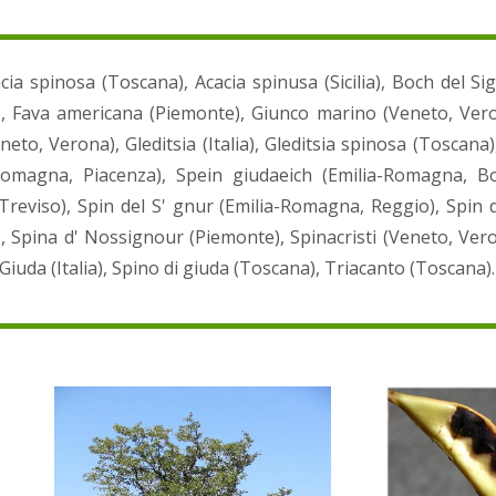
cia spinosa (Toscana), Acacia spinusa (Sicilia), Boch del 
, Fava americana (Piemonte), Giunco marino (Veneto, Ver
eto, Verona), Gleditsia (Italia), Gleditsia spinosa (Toscan
-Romagna, Piacenza), Spein giudaeich (Emilia-Romagna, Bo
Treviso), Spin del S' gnur (Emilia-Romagna, Reggio), Spin 
e), Spina d' Nossignour (Piemonte), Spinacristi (Veneto, Veron
i Giuda (Italia), Spino di giuda (Toscana), Triacanto (Toscana).