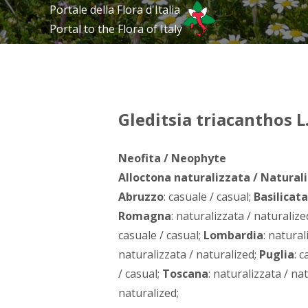
Portale della Flora d'Italia
Portal to the Flora of Italy
Gleditsia triacanthos L
Neofita / Neophyte
Alloctona naturalizzata / Naturali
Abruzzo
: casuale / casual;
Basilicata
Romagna
: naturalizzata / naturalize
casuale / casual;
Lombardia
: natural
naturalizzata / naturalized;
Puglia
: 
/ casual;
Toscana
: naturalizzata / na
naturalized;