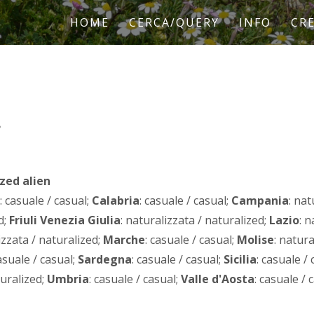
HOME
CERCA/QUERY
INFO
CRE
.
zed alien
: casuale / casual;
Calabria
: casuale / casual;
Campania
: nat
d;
Friuli Venezia Giulia
: naturalizzata / naturalized;
Lazio
: 
izzata / naturalized;
Marche
: casuale / casual;
Molise
: natura
casuale / casual;
Sardegna
: casuale / casual;
Sicilia
: casuale /
turalized;
Umbria
: casuale / casual;
Valle d'Aosta
: casuale / 