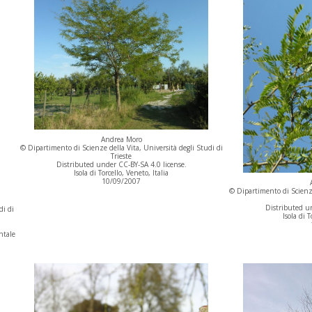
Andrea Moro
© Dipartimento di Scienze della Vita, Università degli Studi di
Trieste
Distributed under CC-BY-SA 4.0 license.
Isola di Torcello, Veneto, Italia
10/09/2007
© Dipartimento di Scienze
Distributed un
di di
Isola di T
ntale