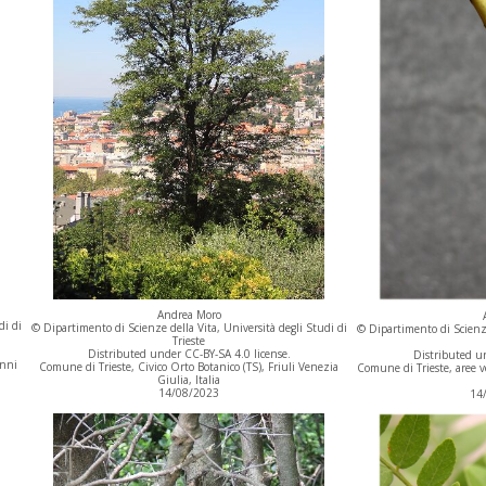
Andrea Moro
di di
© Dipartimento di Scienze della Vita, Università degli Studi di
© Dipartimento di Scienze
Trieste
Distributed under CC-BY-SA 4.0 license.
Distributed un
anni
Comune di Trieste, Civico Orto Botanico (TS), Friuli Venezia
Comune di Trieste, aree ver
Giulia, Italia
14/08/2023
14