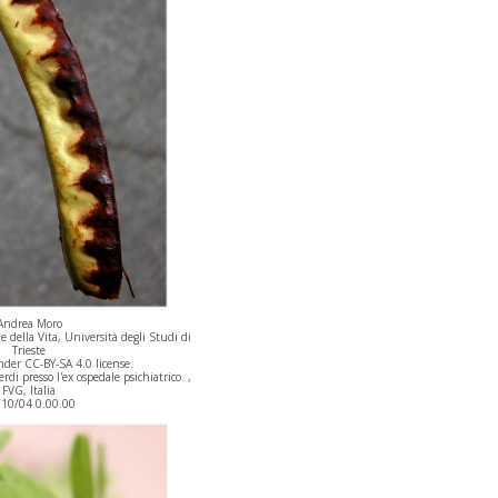
Andrea Moro
 della Vita, Università degli Studi di
Trieste
der CC-BY-SA 4.0 license.
di presso l'ex ospedale psichiatrico. ,
FVG, Italia
/10/04 0.00.00