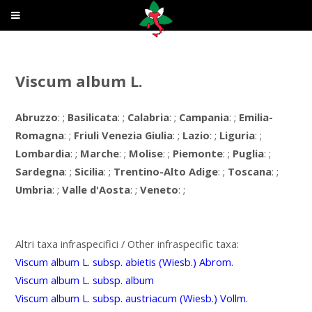
Viscum album L.
Abruzzo
: ;
Basilicata
: ;
Calabria
: ;
Campania
: ;
Emilia-
Romagna
: ;
Friuli Venezia Giulia
: ;
Lazio
: ;
Liguria
: ;
Lombardia
: ;
Marche
: ;
Molise
: ;
Piemonte
: ;
Puglia
: ;
Sardegna
: ;
Sicilia
: ;
Trentino-Alto Adige
: ;
Toscana
: ;
Umbria
: ;
Valle d'Aosta
: ;
Veneto
: ;
Altri taxa infraspecifici / Other infraspecific taxa:
Viscum album L. subsp. abietis (Wiesb.) Abrom.
Viscum album L. subsp. album
Viscum album L. subsp. austriacum (Wiesb.) Vollm.