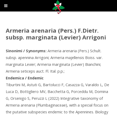
Armeria arenaria (Pers.) F.Dietr.
subsp. marginata (Levier) Arrigoni
Sinonimi / Synonyms:
Armeria arenaria (Pers.) Schult.
subsp. apennina Arrigoni; Armeria majellensis Boiss. var.
marginata Levier; Armeria marginata (Levier) Bianchini;
Armeria seticeps auct. Fl. Ital. p.p.;
Endemica / Endemic
Tiburtini M, Astuti G, Bartolucci F, Casazza G, Varaldo L, De
Luca D, Bottigliero MV, Bacchetta G, Porceddu M, Domina
G, Orsenigo S, Peruzzi L (2022) Integrative taxonomy of
Armeria arenaria (Plumbaginaceae), with a special focus on
the putative subspecies endemic to the Apennines. Biology