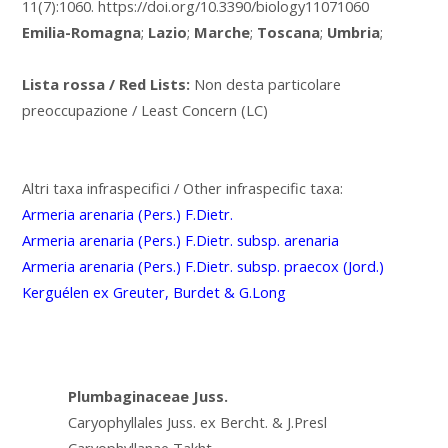
11(7):1060. https://doi.org/10.3390/biology11071060
Emilia-Romagna
;
Lazio
;
Marche
;
Toscana
;
Umbria
;
Lista rossa / Red Lists:
Non desta particolare
preoccupazione / Least Concern (LC)
Altri taxa infraspecifici / Other infraspecific taxa:
Armeria arenaria (Pers.) F.Dietr.
Armeria arenaria (Pers.) F.Dietr. subsp. arenaria
Armeria arenaria (Pers.) F.Dietr. subsp. praecox (Jord.)
Kerguélen ex Greuter, Burdet & G.Long
Plumbaginaceae Juss.
Caryophyllales Juss. ex Bercht. & J.Presl
Caryophyllanae Takht.