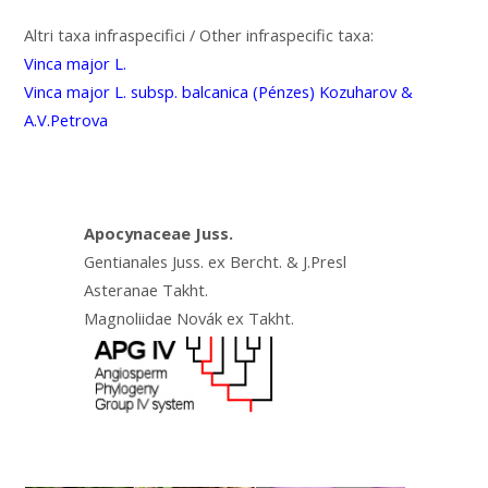
Altri taxa infraspecifici / Other infraspecific taxa:
Vinca major L.
Vinca major L. subsp. balcanica (Pénzes) Kozuharov &
A.V.Petrova
Apocynaceae Juss.
Gentianales Juss. ex Bercht. & J.Presl
Asteranae Takht.
Magnoliidae Novák ex Takht.