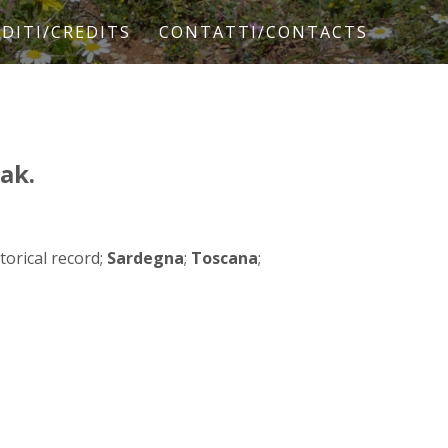
DITI/CREDITS
CONTATTI/CONTACTS
ak.
storical record;
Sardegna
;
Toscana
;