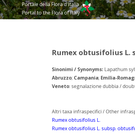
Portale della Flora d'Italia
Portal to the Flora of Italy
Rumex obtusifolius L. s
Sinonimi / Synonyms:
Lapathum sylv
Abruzzo
;
Campania
;
Emilia-Romag
Veneto
: segnalazione dubbia / doubt
Altri taxa infraspecifici / Other infrasp
Rumex obtusifolius L.
Rumex obtusifolius L. subsp. obtusif