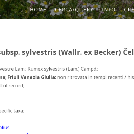
HOME
CERCA/QUERY
INFO
CRE
ubsp. sylvestris (Wallr. ex Becker) Čel
estre Lam.; Rumex sylvestris (Lam.) Campd.;
na
;
Friuli Venezia Giulia
: non ritrovata in tempi recenti / hi
ful record;
ecific taxa:
olius