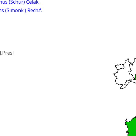
nus (Schur) Čelak.
s (Simonk.) Rech.f.
J.Presl