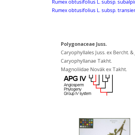
Rumex obtusifolius L. subsp. subalpi
Rumex obtusifolius L. subsp. transien
Polygonaceae Juss.
Caryophyllales Juss. ex Bercht. & 
Caryophyllanae Takht.
Magnoliidae Novák ex Takht.