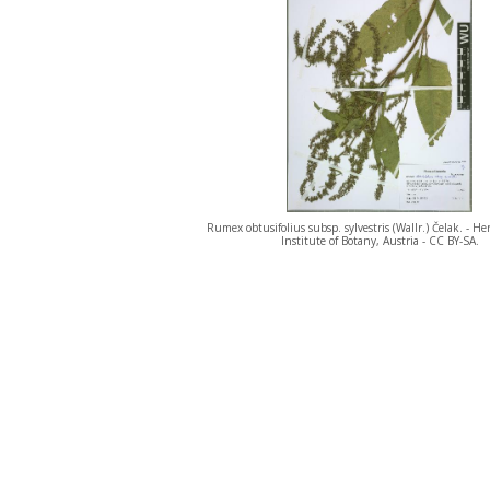
Rumex obtusifolius subsp. sylvestris (Wallr.) Čelak. - 
Institute of Botany, Austria - CC BY-SA.