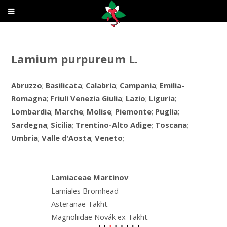
Lamium purpureum L.
Abruzzo
;
Basilicata
;
Calabria
;
Campania
;
Emilia-
Romagna
;
Friuli Venezia Giulia
;
Lazio
;
Liguria
;
Lombardia
;
Marche
;
Molise
;
Piemonte
;
Puglia
;
Sardegna
;
Sicilia
;
Trentino-Alto Adige
;
Toscana
;
Umbria
;
Valle d'Aosta
;
Veneto
;
Lamiaceae Martinov
Lamiales Bromhead
Asteranae Takht.
Magnoliidae Novák ex Takht.