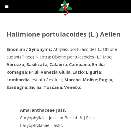
Halimione portulacoides (L.) Aellen
Sinonimi / Synonyms:
Atriplex portulacoides L.; Obione
cupani (Tineo) Nicotra; Obione portulacoides (L.) Moq.;
Abruzzo
;
Basilicata
;
Calabria
;
Campania
;
Emilia-
Romagna
;
Friuli Venezia Giulia
;
Lazio
;
Liguria
;
Lombardia
: estinta / extinct;
Marche
;
Molise
;
Puglia
;
Sardegna
;
Sicilia
;
Toscana
;
Veneto
;
Amaranthaceae Juss.
Caryophyllales Juss. ex Bercht. & J.Presl
Caryophyllanae Takht.