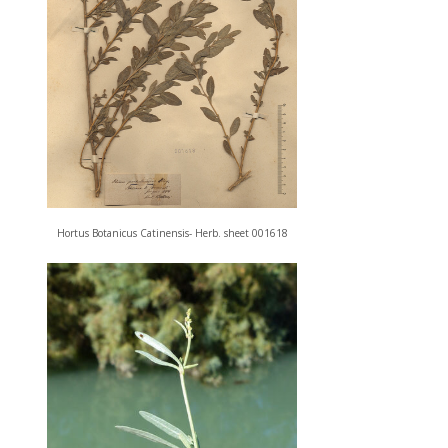
Hortus Botanicus Catinensis- Herb. sheet 001618