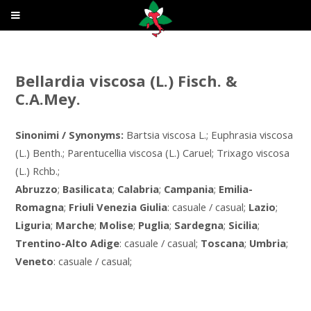
Bellardia viscosa (L.) Fisch. &
C.A.Mey.
Sinonimi / Synonyms:
Bartsia viscosa L.; Euphrasia viscosa
(L.) Benth.; Parentucellia viscosa (L.) Caruel; Trixago viscosa
(L.) Rchb.;
Abruzzo
;
Basilicata
;
Calabria
;
Campania
;
Emilia-
Romagna
;
Friuli Venezia Giulia
: casuale / casual;
Lazio
;
Liguria
;
Marche
;
Molise
;
Puglia
;
Sardegna
;
Sicilia
;
Trentino-Alto Adige
: casuale / casual;
Toscana
;
Umbria
;
Veneto
: casuale / casual;