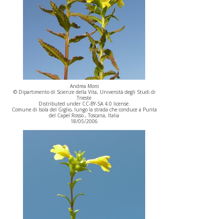
Andrea Moro
© Dipartimento di Scienze della Vita, Università degli Studi di
Trieste
Distributed under CC-BY-SA 4.0 license.
Comune di Isola del Giglio, lungo la strada che conduce a Punta
del Capel Rosso., Toscana, Italia
18/05/2006