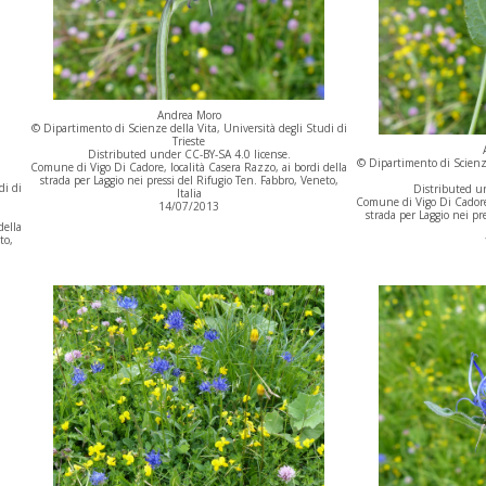
Andrea Moro
© Dipartimento di Scienze della Vita, Università degli Studi di
Trieste
Distributed under CC-BY-SA 4.0 license.
© Dipartimento di Scienze
Comune di Vigo Di Cadore, località Casera Razzo, ai bordi della
strada per Laggio nei pressi del Rifugio Ten. Fabbro, Veneto,
di di
Distributed un
Italia
Comune di Vigo Di Cadore,
14/07/2013
strada per Laggio nei pr
della
to,