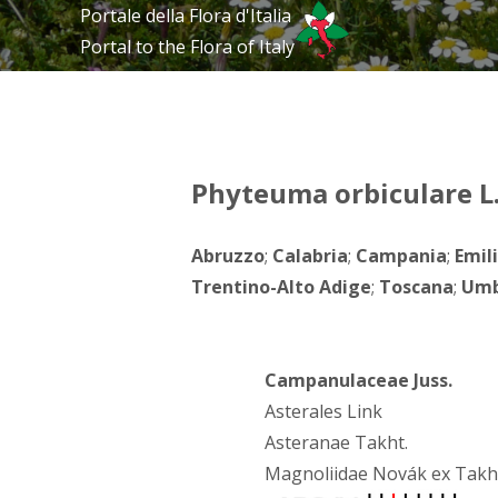
Portale della Flora d'Italia
Portal to the Flora of Italy
Phyteuma orbiculare L
Abruzzo
;
Calabria
;
Campania
;
Emil
Trentino-Alto Adige
;
Toscana
;
Umb
Campanulaceae Juss.
Asterales Link
Asteranae Takht.
Magnoliidae Novák ex Takh