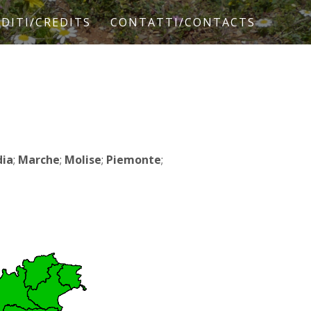
DITI/CREDITS
CONTATTI/CONTACTS
ia
;
Marche
;
Molise
;
Piemonte
;