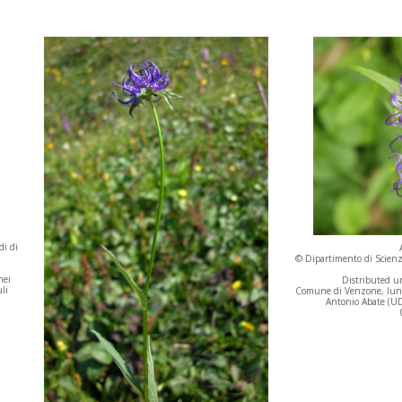
di di
© Dipartimento di Scienze
nei
Distributed un
uli
Comune di Venzone, lungo 
Antonio Abate (UD)