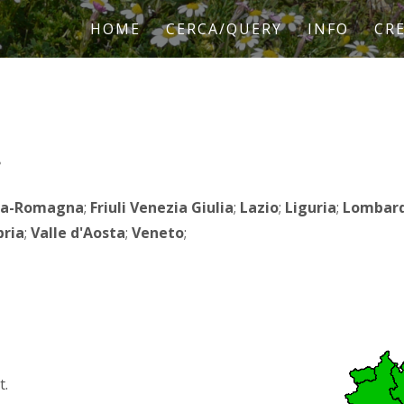
HOME
CERCA/QUERY
INFO
CRE
.
ia-Romagna
;
Friuli Venezia Giulia
;
Lazio
;
Liguria
;
Lombard
ria
;
Valle d'Aosta
;
Veneto
;
t.