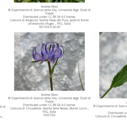
Andrea Moro
© Dipartimento di Scienze della Vita, Università degli Studi di
Trieste
Distributed under CC-BY-SA 4.0 license.
Comune di Ampezzo, località Passo del Pura, prato di fronte
all'omonimo rifugio. , FVG, Italia
18/7/04 0.00.00
Andrea Moro
© Dipartimento di Scienze della Vita, Università degli Studi di
Trieste
Distributed under CC-BY-SA 4.0 license.
© Dipartimento di Scienze
di di
Comune di Chiusaforte, località Sella Nevea, Monte Canin.,
FVG, Italia
Distributed un
19/07/05
Comune di Chiusaforte, 
n.,