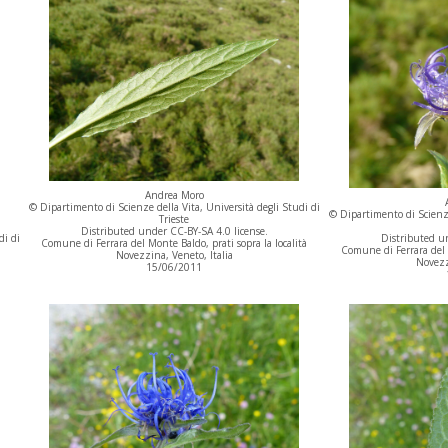
Andrea Moro
© Dipartimento di Scienze della Vita, Università degli Studi di
© Dipartimento di Scienze
Trieste
Distributed under CC-BY-SA 4.0 license.
Distributed un
di di
Comune di Ferrara del Monte Baldo, prati sopra la località
Comune di Ferrara del M
Novezzina, Veneto, Italia
Novezz
15/06/2011