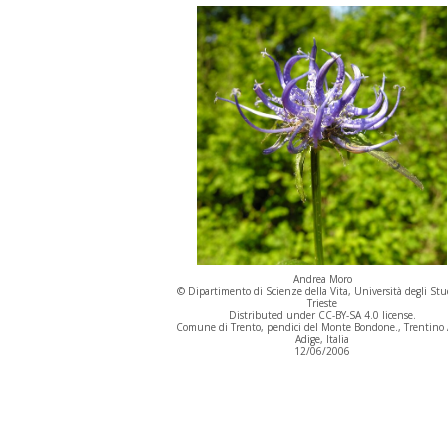
Andrea Moro
© Dipartimento di Scienze della Vita, Università degli Stu
Trieste
Distributed under CC-BY-SA 4.0 license.
Comune di Trento, pendici del Monte Bondone., Trentino 
Adige, Italia
12/06/2006