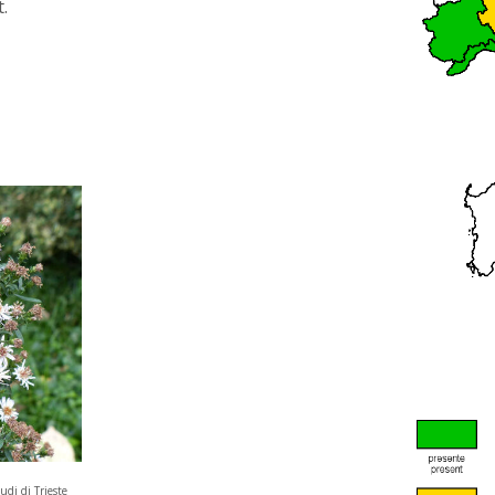
.
udi di Trieste