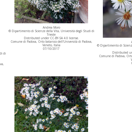
Andrea Moro
© Dipartimento di Scienze della Vita, Università degli Studi di
Trieste
Distributed under CC-BY-SA 4.0 license.
Comune di Padova, Orto botanico dell'Università di Padova,
Veneto, Italia
© Dipartimento di Scienze
07/10/2017
Distributed un
di di
Comune di Padova, Orto 
V
va,