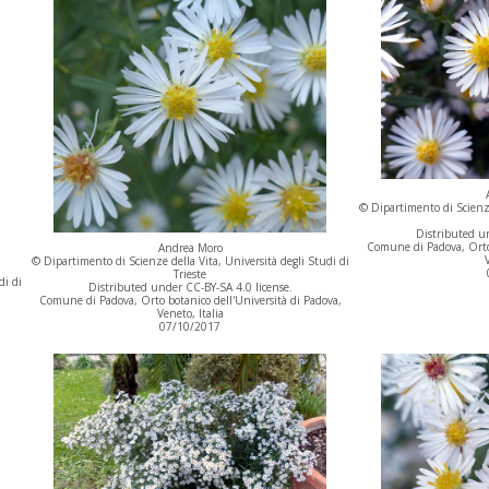
© Dipartimento di Scienze
Distributed un
Comune di Padova, Orto 
Andrea Moro
V
© Dipartimento di Scienze della Vita, Università degli Studi di
Trieste
di di
Distributed under CC-BY-SA 4.0 license.
Comune di Padova, Orto botanico dell'Università di Padova,
Veneto, Italia
07/10/2017