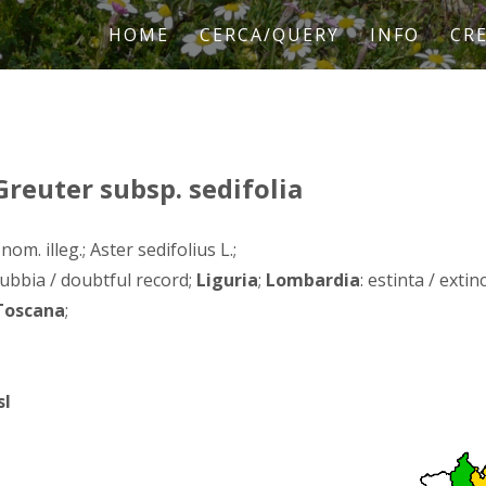
HOME
CERCA/QUERY
INFO
CRE
 Greuter subsp. sedifolia
 nom. illeg.; Aster sedifolius L.;
ubbia / doubtful record;
Liguria
;
Lombardia
: estinta / extin
Toscana
;
sl