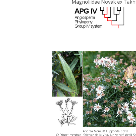
Magnoliidae Novák ex Takht
Andrea Moro, © Hippolyte Coste
© Dipartimento di Scienze della Vita, Università degli St