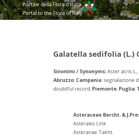
Portale della Flora d'Italia
Portal to the Flora of Italy
Galatella sedifolia (L.)
Sinonimi / Synonyms:
Aster acris L.,
Abruzzo
;
Campania
: segnalazione d
doubtful record;
Piemonte
;
Puglia
;
Asteraceae Bercht. & J.Pre
Asterales Link
Asteranae Takht.