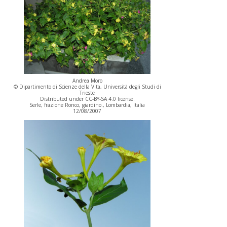
Andrea Moro
© Dipartimento di Scienze della Vita, Università degli Studi di
Trieste
Distributed under CC-BY-SA 4.0 license.
Serle, frazione Ronco, giardino., Lombardia, Italia
12/08/2007