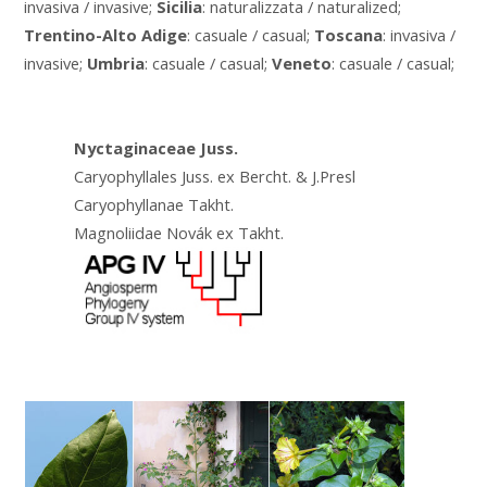
invasiva / invasive;
Sicilia
: naturalizzata / naturalized;
Trentino-Alto Adige
: casuale / casual;
Toscana
: invasiva /
invasive;
Umbria
: casuale / casual;
Veneto
: casuale / casual;
Nyctaginaceae Juss.
Caryophyllales Juss. ex Bercht. & J.Presl
Caryophyllanae Takht.
Magnoliidae Novák ex Takht.