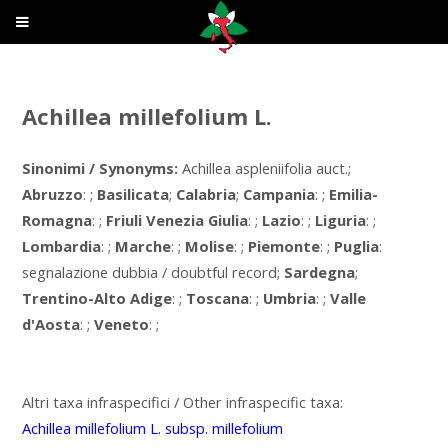
Achillea millefolium L.
Sinonimi / Synonyms:
Achillea aspleniifolia auct.;
Abruzzo
: ;
Basilicata
;
Calabria
;
Campania
: ;
Emilia-
Romagna
: ;
Friuli Venezia Giulia
: ;
Lazio
: ;
Liguria
: ;
Lombardia
: ;
Marche
: ;
Molise
: ;
Piemonte
: ;
Puglia
:
segnalazione dubbia / doubtful record;
Sardegna
;
Trentino-Alto Adige
: ;
Toscana
: ;
Umbria
: ;
Valle
d'Aosta
: ;
Veneto
: ;
Altri taxa infraspecifici / Other infraspecific taxa:
Achillea millefolium L. subsp. millefolium