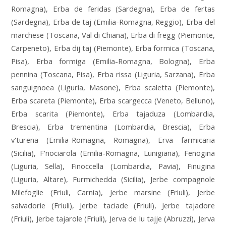
Romagna), Erba de feridas (Sardegna), Erba de fertas
(Sardegna), Erba de taj (Emilia-Romagna, Reggio), Erba del
marchese (Toscana, Val di Chiana), Erba di fregg (Piemonte,
Carpeneto), Erba dij taj (Piemonte), Erba formica (Toscana,
Pisa), Erba formiga (Emilia-Romagna, Bologna), Erba
pennina (Toscana, Pisa), Erba rissa (Liguria, Sarzana), Erba
sanguignoea (Liguria, Masone), Erba scaletta (Piemonte),
Erba scareta (Piemonte), Erba scargecca (Veneto, Belluno),
Erba scarita (Piemonte), Erba tajaduza (Lombardia,
Brescia), Erba trementina (Lombardia, Brescia), Erba
v'turena (Emilia-Romagna, Romagna), Erva farmicaria
(Sicilia), F'nociarola (Emilia-Romagna, Lunigiana), Fenogina
(Liguria, Sella), Finoccella (Lombardia, Pavia), Finugina
(Liguria, Altare), Furmichedda (Sicilia), Jerbe compagnole
Milefoglie (Friuli, Carnia), Jerbe marsine (Friuli), Jerbe
salvadorie (Friuli), Jerbe taciade (Friuli), Jerbe tajadore
(Friuli), Jerbe tajarole (Friuli), Jerva de lu tajje (Abruzzi), Jerva