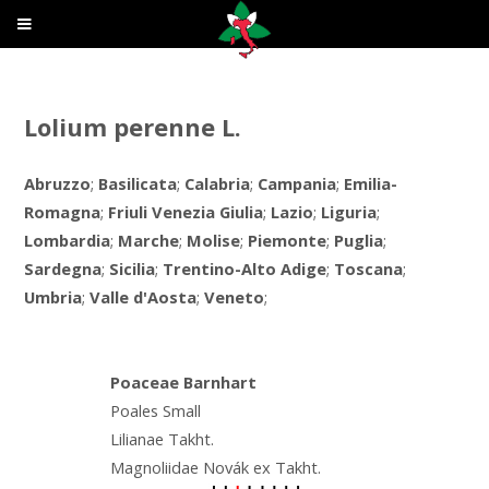
Lolium perenne L.
Abruzzo
;
Basilicata
;
Calabria
;
Campania
;
Emilia-
Romagna
;
Friuli Venezia Giulia
;
Lazio
;
Liguria
;
Lombardia
;
Marche
;
Molise
;
Piemonte
;
Puglia
;
Sardegna
;
Sicilia
;
Trentino-Alto Adige
;
Toscana
;
Umbria
;
Valle d'Aosta
;
Veneto
;
Poaceae Barnhart
Poales Small
Lilianae Takht.
Magnoliidae Novák ex Takht.