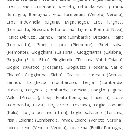
Erba carriola (Piemonte, Vercelli), Erba da caval (Emilia-
Romagna, Romagna), Erba formentina (Veneto, Verona),
Erba indovinella (Liguria, Mignanego), Erba largheta
(Lombardia, Brescia), Erba loejina (Liguria, Ponti di Nava),
Fenice (Abruzzi, Larino), Fraina (Lombardia, Brescia), Frajna
(Lombardia), Gioei dj prà (Piemonte), Gioei salvaj
(Piemonte), Giogghiara (Calabria), Giogghiarina (Calabria),
Giogghiu (Sicilia, Etna), Gioglierello (Toscana, Val di Chiana),
Gioglio salvatico (Toscana), Giogliuzzo (Toscana, Val di
Chiana), Giuggiarina (Sicilia), Grascia e carestia (Abruzzi,
Larino), Larghetta (Lombardia), Lerga (Lombardia,
Brescia), Lergheta (Lombardia, Brescia), Loeglio (Liguria,
Valle d'Arroscia), Loej (Emilia-Romagna, Piacenza), Loevi
(Lombardia, Pavia), Loglierello (Toscana), Loglio comune
(Italia), Loglio perenne (Italia), Loglio salvatico (Toscana,
Pisa), Loiarina (Lombardia, Pavia), Loiarol (Veneto, Verona),
Loio pereno (Veneto, Verona), Lojareina (Emilia-Romagna,