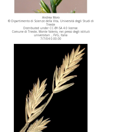
Andrea Moro
© Dipartimento di Scienze della Vita, Università degli Studi di
Trieste
Distributed under CC-BY-SA 4.0 license.
Comune di Trieste, Monte Valerio, nei pressi degli istituti
universitari. , FVG, Italia
7/7/04 0.00.00