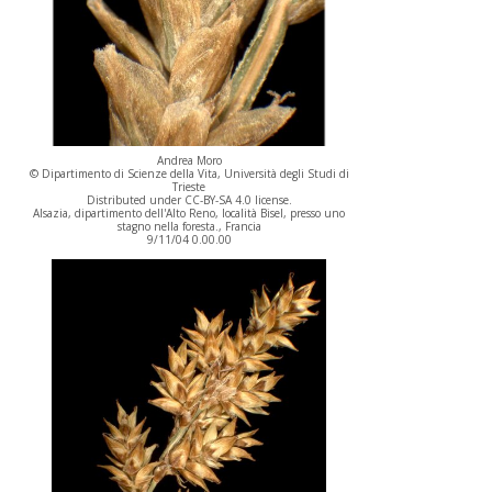
Andrea Moro
© Dipartimento di Scienze della Vita, Università degli Studi di
Trieste
Distributed under CC-BY-SA 4.0 license.
Alsazia, dipartimento dell'Alto Reno, località Bisel, presso uno
stagno nella foresta., Francia
9/11/04 0.00.00