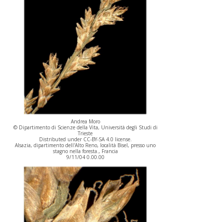
Andrea Moro
© Dipartimento di Scienze della Vita, Università degli Studi di
Trieste
Distributed under CC-BY-SA 4.0 license.
Alsazia, dipartimento dell'Alto Reno, località Bisel, presso uno
stagno nella foresta., Francia
9/11/04 0.00.00