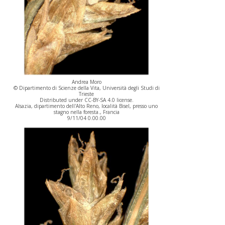
Andrea Moro
© Dipartimento di Scienze della Vita, Università degli Studi di
Trieste
Distributed under CC-BY-SA 4.0 license.
Alsazia, dipartimento dell'Alto Reno, località Bisel, presso uno
stagno nella foresta., Francia
9/11/04 0.00.00