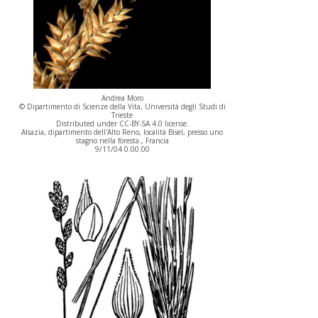
Andrea Moro
© Dipartimento di Scienze della Vita, Università degli Studi di
Trieste
Distributed under CC-BY-SA 4.0 license.
Alsazia, dipartimento dell'Alto Reno, località Bisel, presso uno
stagno nella foresta., Francia
9/11/04 0.00.00