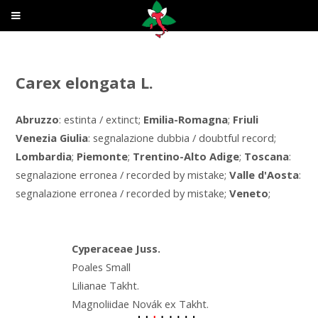
Carex elongata L.
Abruzzo
: estinta / extinct;
Emilia-Romagna
;
Friuli
Venezia Giulia
: segnalazione dubbia / doubtful record;
Lombardia
;
Piemonte
;
Trentino-Alto Adige
;
Toscana
:
segnalazione erronea / recorded by mistake;
Valle d'Aosta
:
segnalazione erronea / recorded by mistake;
Veneto
;
Cyperaceae Juss.
Poales Small
Lilianae Takht.
Magnoliidae Novák ex Takht.