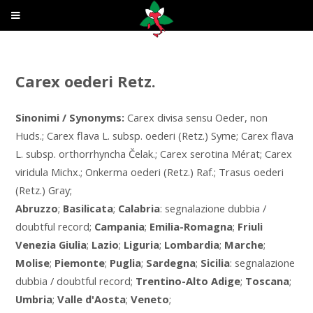
Carex oederi Retz.
Sinonimi / Synonyms:
Carex divisa sensu Oeder, non
Huds.; Carex flava L. subsp. oederi (Retz.) Syme; Carex flava
L. subsp. orthorrhyncha Čelak.; Carex serotina Mérat; Carex
viridula Michx.; Onkerma oederi (Retz.) Raf.; Trasus oederi
(Retz.) Gray;
Abruzzo
;
Basilicata
;
Calabria
: segnalazione dubbia /
doubtful record;
Campania
;
Emilia-Romagna
;
Friuli
Venezia Giulia
;
Lazio
;
Liguria
;
Lombardia
;
Marche
;
Molise
;
Piemonte
;
Puglia
;
Sardegna
;
Sicilia
: segnalazione
dubbia / doubtful record;
Trentino-Alto Adige
;
Toscana
;
Umbria
;
Valle d'Aosta
;
Veneto
;