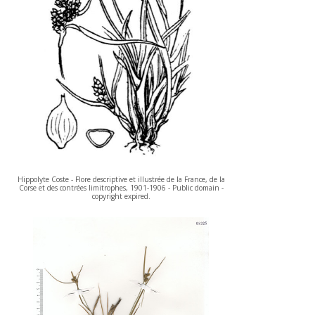
Hippolyte Coste - Flore descriptive et illustrée de la France, de la
Corse et des contrées limitrophes, 1901-1906 - Public domain -
copyright expired.