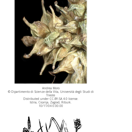
Andrea Moro
© Dipartimento di Scienze della Vita, Università degli Studi di
Trieste
Distributed under CC-BY-SA 4.0 license.
Istria, Cicarija, Zagrad, Ribuik.
10/11/04 0.00.00