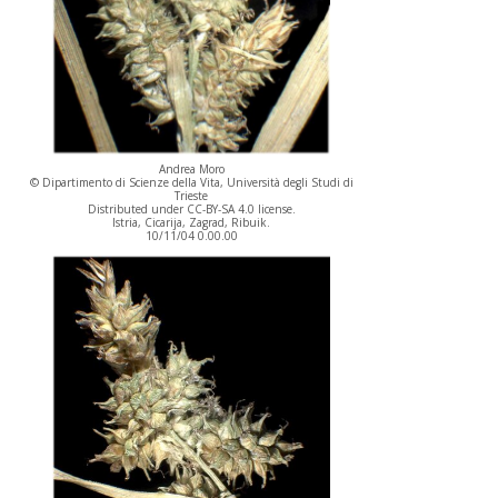
Andrea Moro
© Dipartimento di Scienze della Vita, Università degli Studi di
Trieste
Distributed under CC-BY-SA 4.0 license.
Istria, Cicarija, Zagrad, Ribuik.
10/11/04 0.00.00