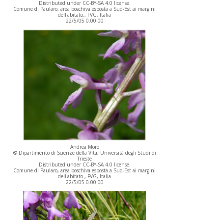
Distributed under CC-BY-SA 4.0 license.
Comune di Paularo, area boschiva esposta a Sud-Est ai margini
dell'abitato., FVG, Italia
22/5/05 0.00.00
Andrea Moro
© Dipartimento di Scienze della Vita, Università degli Studi di
Trieste
Distributed under CC-BY-SA 4.0 license.
Comune di Paularo, area boschiva esposta a Sud-Est ai margini
dell'abitato., FVG, Italia
22/5/05 0.00.00