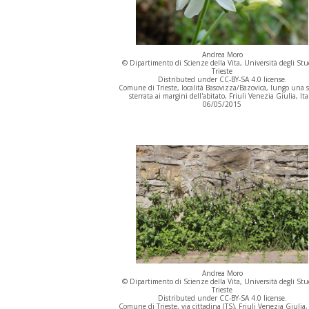
Andrea Moro
© Dipartimento di Scienze della Vita, Università degli Stu
Trieste
Distributed under CC-BY-SA 4.0 license.
Comune di Trieste, località Basovizza/Bazovica, lungo una 
sterrata ai margini dell'abitato, Friuli Venezia Giulia, Ita
06/05/2015
Andrea Moro
© Dipartimento di Scienze della Vita, Università degli Stu
Trieste
Distributed under CC-BY-SA 4.0 license.
Comune di Trieste, via cittadina (TS), Friuli Venezia Giulia, 