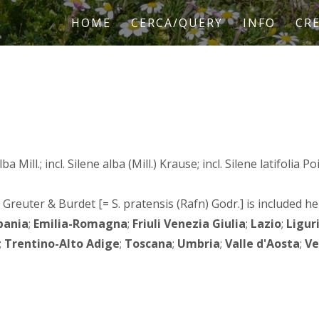
HOME
CERCA/QUERY
INFO
CRE
lba Mill.; incl. Silene alba (Mill.) Krause; incl. Silene latifolia P
l.) Greuter & Burdet [= S. pratensis (Rafn) Godr.] is included he
ania
;
Emilia-Romagna
;
Friuli Venezia Giulia
;
Lazio
;
Ligur
;
Trentino-Alto Adige
;
Toscana
;
Umbria
;
Valle d'Aosta
;
Ve