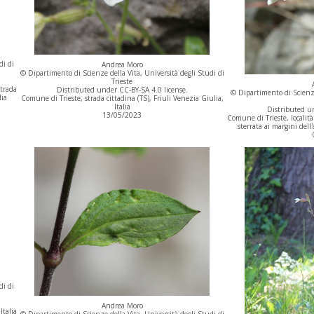
di di
Andrea Moro
© Dipartimento di Scienze della Vita, Università degli Studi di
Trieste
strada
Distributed under CC-BY-SA 4.0 license.
© Dipartimento di Scienze
lia
Comune di Trieste, strada cittadina (TS), Friuli Venezia Giulia,
Italia
Distributed un
13/05/2023
Comune di Trieste, localit
sterrata ai margini dell'
di di
Andrea Moro
Italia