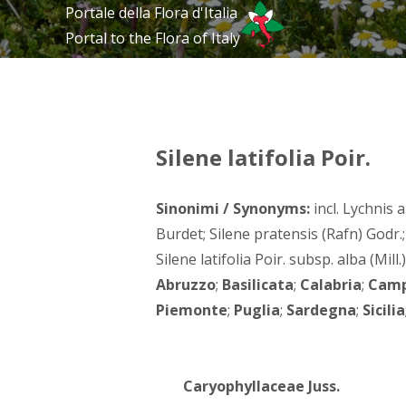
Portale della Flora d'Italia
Portal to the Flora of Italy
Silene latifolia Poir.
Sinonimi / Synonyms:
incl. Lychnis a
Burdet; Silene pratensis (Rafn) Godr.;
Silene latifolia Poir. subsp. alba (Mil
Abruzzo
;
Basilicata
;
Calabria
;
Camp
Piemonte
;
Puglia
;
Sardegna
;
Sicilia
Caryophyllaceae Juss.