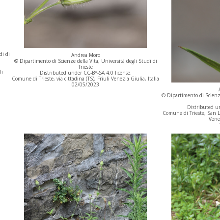
di di
Andrea Moro
© Dipartimento di Scienze della Vita, Università degli Studi di
Trieste
li
Distributed under CC-BY-SA 4.0 license.
Comune di Trieste, via cittadina (TS), Friuli Venezia Giulia, Italia
02/05/2023
© Dipartimento di Scienze
Distributed un
Comune di Trieste, San Lu
Venez