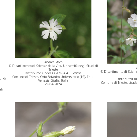
Andrea Moro
© Dipartimento di Scienze della Vita, Università degli Studi di
Trieste
© Dipartimento di Scienze
Distributed under CC-BY-SA 4.0 license.
Comune di Trieste, Orto Botanico Universitario (TS), Friuli
di di
Distributed un
Venezia Giulia, Italia
Comune di Trieste, strada 
29/04/2024
li