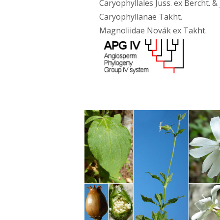
Caryophyllales Juss. ex Bercht. & 
Caryophyllanae Takht.
Magnoliidae Novák ex Takht.