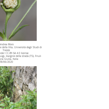
Andrea Moro
 della Vita, Università degli Studi di
Trieste
der CC-BY-SA 4.0 license.
igi, margine della strada (TS), Friuli
ia Giulia, Italia
18/06/2020