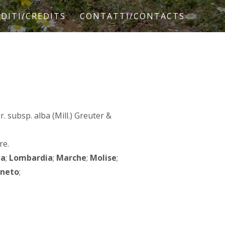
DITI/CREDITS
CONTATTI/CONTACTS
oir. subsp. alba (Mill.) Greuter &
re.
ia
;
Lombardia
;
Marche
;
Molise
;
neto
;