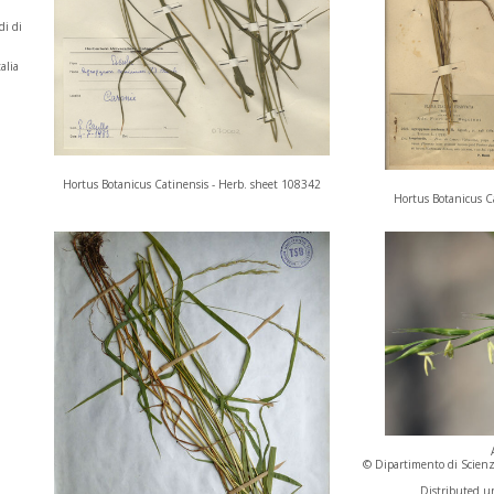
di di
alia
Hortus Botanicus Catinensis - Herb. sheet 108342
Hortus Botanicus C
© Dipartimento di Scienze
Distributed un