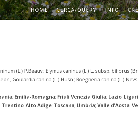
HOME
CERCA/QUERY
INFO
CRE
inum (L.) P.Beauv.; Elymus caninus (L.) L. subsp. biflorus (B
Graebn.; Goulardia canina (L.) Husn.; Roegneria canina (L.) Nev
ania
;
Emilia-Romagna
;
Friuli Venezia Giulia
;
Lazio
;
Ligur
;
Trentino-Alto Adige
;
Toscana
;
Umbria
;
Valle d'Aosta
;
Ve