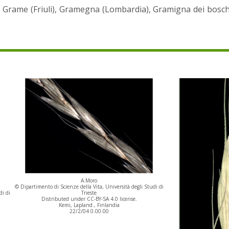
 Grame (Friuli), Gramegna (Lombardia), Gramigna dei boschi 
A.Moro
© Dipartimento di Scienze della Vita, Università degli Studi di
Trieste
di di
Distributed under CC-BY-SA 4.0 license.
Kemi, Lapland., Finlandia
22/2/04 0.00.00