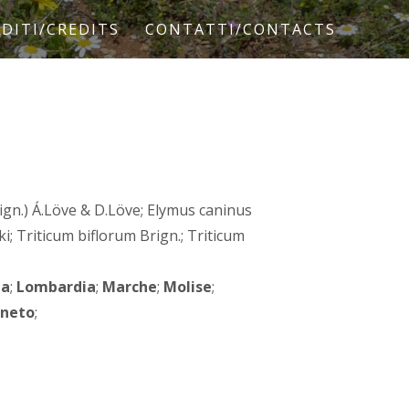
DITI/CREDITS
CONTATTI/CONTACTS
rign.) Á.Löve & D.Löve; Elymus caninus
ski; Triticum biflorum Brign.; Triticum
ia
;
Lombardia
;
Marche
;
Molise
;
neto
;