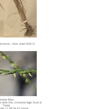
atinensis - Herb. sheet 000513
Andrea Moro
 della Vita, Università degli Studi di
Trieste
der CC-BY-SA 4.0 license.