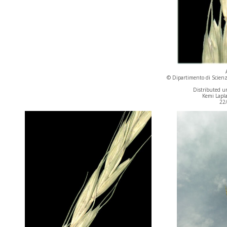
© Dipartimento di Scienze
Distributed un
Kemi Lapla
22