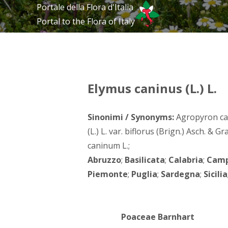
Portale della Flora d'Italia
Portal to the Flora of Italy
Elymus caninus (L.) L.
Sinonimi / Synonyms:
Agropyron can
(L.) L. var. biflorus (Brign.) Asch. & 
caninum L.;
Abruzzo
;
Basilicata
;
Calabria
;
Camp
Piemonte
;
Puglia
;
Sardegna
;
Sicilia
Poaceae Barnhart