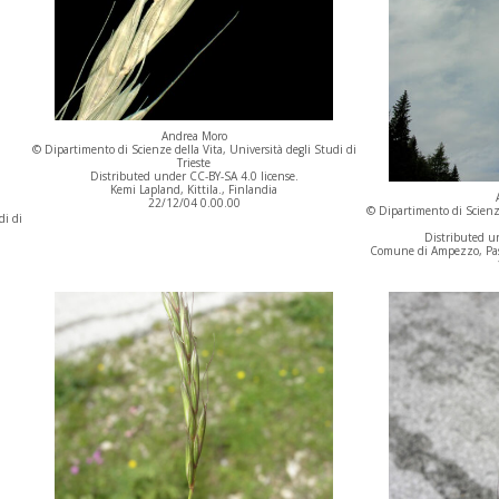
Andrea Moro
© Dipartimento di Scienze della Vita, Università degli Studi di
Trieste
Distributed under CC-BY-SA 4.0 license.
Kemi Lapland, Kittila., Finlandia
22/12/04 0.00.00
© Dipartimento di Scienze
di di
Distributed un
Comune di Ampezzo, Passo