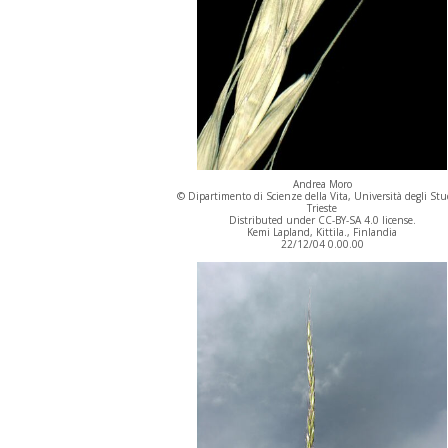
Andrea Moro
© Dipartimento di Scienze della Vita, Università degli Stu
Trieste
Distributed under CC-BY-SA 4.0 license.
Kemi Lapland, Kittila., Finlandia
22/12/04 0.00.00