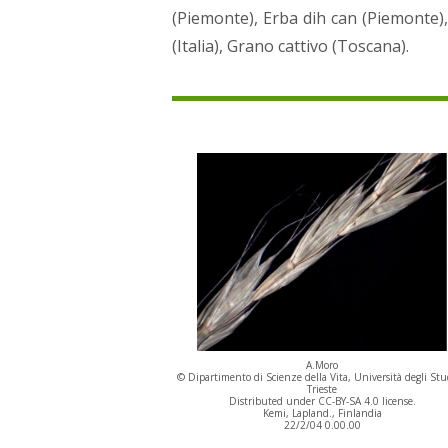
(Piemonte), Erba dih can (Piemonte),
(Italia), Grano cattivo (Toscana).
A.Moro
© Dipartimento di Scienze della Vita, Università degli Stu
Trieste
Distributed under CC-BY-SA 4.0 license.
Kemi, Lapland., Finlandia
22/2/04 0.00.00