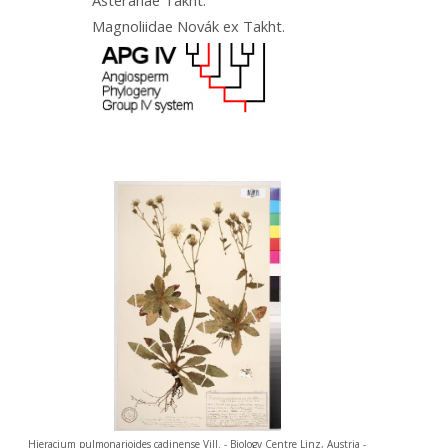
Magnoliidae Novák ex Takht.
Hieracium pulmonarioides cadinense Vill. - Biology Centre Linz, Austria -