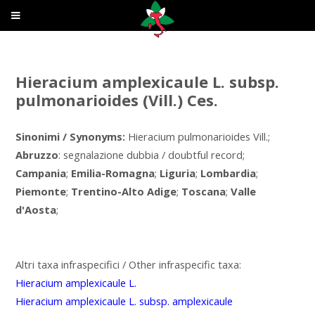
Hieracium amplexicaule L. subsp.
pulmonarioides (Vill.) Ces.
Sinonimi / Synonyms:
Hieracium pulmonarioides Vill.;
Abruzzo
: segnalazione dubbia / doubtful record;
Campania
;
Emilia-Romagna
;
Liguria
;
Lombardia
;
Piemonte
;
Trentino-Alto Adige
;
Toscana
;
Valle
d'Aosta
;
Altri taxa infraspecifici / Other infraspecific taxa:
Hieracium amplexicaule L.
Hieracium amplexicaule L. subsp. amplexicaule