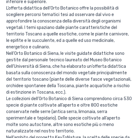
inferiore e superiore.
L’offerta didattica dell’Orto Botanico offre la possibilità di
scegliere percorsi tematici tesi ad osservare dal vivo e
approfondire la conoscenza della diversità degli organismi
vegetali. I temi spaziano dalle piante caratteristiche del
territorio Toscano a quelle esotiche, come le piante carnivore,
le epifite e le succulente, ed a quelle ed uso medicinale,
energetico e culinario.
Nell’Orto Botanico di Siena, le visite guidate didattiche sono
gestite dal personale tecnico laureato del Museo Botanico
dell’Università di Siena, che ha elaborato un’offerta didattica
basata sulla conoscenza del mondo vegetale principalmente
del territorio toscano (piante delle diverse fasce vegetazionali,
orchidee spontanee della Toscana, piante acquatiche a rischio
di estinzione in Toscana, ecc.).
Le collezioni dell’Orto Botanico di Siena comprendono circa 530
specie di piante coltivate all’aperto e oltre 800 esotiche
conservate nelle serre (antica serra, limonaia, serra
sperimentale e tepidario). Delle specie coltivate all’aperto
molte sono autoctone, altre sono esotiche più o meno
naturalizzate nel nostro territorio.
Nell’ambito del progetto KeyToNature, la scelta delle specie da