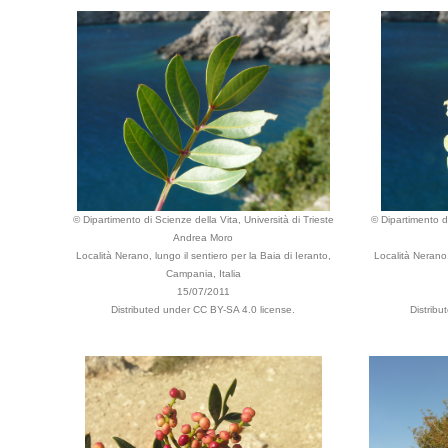
© Dipartimento di Scienze della Vita, Università di Trieste
© Dipartimento di
Andrea Moro
Località Nerano, lungo il sentiero per la Baia di Ieranto,
Località Nerano,
Campania, Italia
15/07/2011
Distributed under CC BY-SA 4.0 license.
Distribu