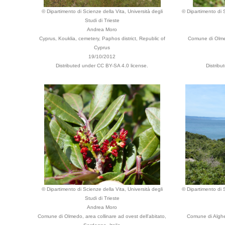
© Dipartimento di Scienze della Vita, Università degli
© Dipartimento di S
Studi di Trieste
Andrea Moro
Cyprus, Kouklia, cemetery, Paphos district, Republic of
Comune di Olmed
Cyprus
19/10/2012
Distributed under CC BY-SA 4.0 license.
Distribu
© Dipartimento di Scienze della Vita, Università degli
© Dipartimento di S
Studi di Trieste
Andrea Moro
Comune di Olmedo, area collinare ad ovest dell'abitato,
Comune di Alghe