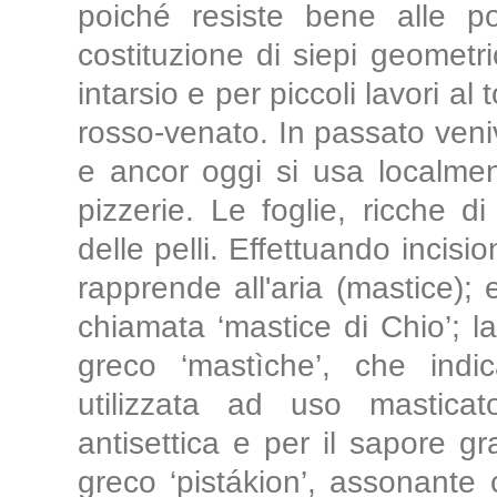
poiché resiste bene alle p
costituzione di siepi geometri
intarsio e per piccoli lavori al
rosso-venato. In passato ven
e ancor oggi si usa localmen
pizzerie. Le foglie, ricche d
delle pelli. Effettuando incisi
rapprende all'aria (mastice);
chiamata ‘mastice di Chio’; l
greco ‘mastìche’, che indic
utilizzata ad uso masticat
antisettica e per il sapore g
greco ‘pistákion’, assonante co