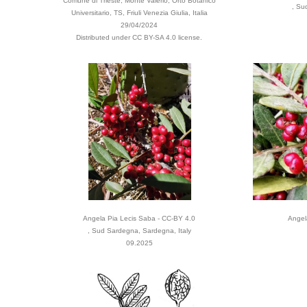
Comune di Trieste, Monte Valerio, Orto Botanico
, Su
Universitario, TS, Friuli Venezia Giulia, Italia
29/04/2024
Distributed under CC BY-SA 4.0 license.
Angela Pia Lecis Saba - CC-BY 4.0
Angel
, Sud Sardegna, Sardegna, Italy
09.2025