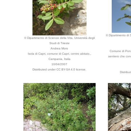
© Dipartimento di S
© Dipartimento di Scienze della Vita, Università degli
Studi di Trieste
Andrea Moro
Comune di Ponza
Isola di Capri, comune di Capri, centro abitato.,
sentiero che con
Campania, Italia
10/04/2007
Distributed under CC BY-SA 4.0 license.
Distribu