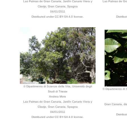
Las Palmas de Gran Canaria, Jardín Canario Viera y
Las Palmas de Gran
Clavijo, Gran Canaria, Spagna
04/01/2011
Distributed under CC BY-SA 4.0 license.
Distribu
© Dipartimento di Scienze della Vita, Università degli
© Dipartimento di S
Studi di Trieste
Andrea Moro
Las Palmas de Gran Canaria, Jardín Canario Viera y
Gran Canaria, dis
Clavijo, Gran Canaria, Spagna
04/01/2011
Distribu
Distributed under CC BY-SA 4.0 license.