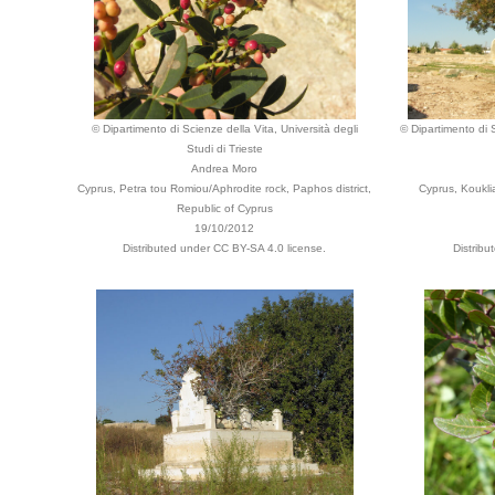
© Dipartimento di Scienze della Vita, Università degli
© Dipartimento di S
Studi di Trieste
Andrea Moro
Cyprus, Petra tou Romiou/Aphrodite rock, Paphos district,
Cyprus, Kouklia
Republic of Cyprus
19/10/2012
Distributed under CC BY-SA 4.0 license.
Distribu