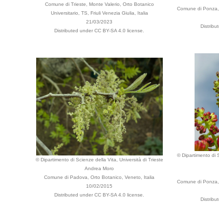
Comune di Trieste, Monte Valerio, Orto Botanico
Comune di Ponza, pr
Universitario, TS, Friuli Venezia Giulia, Italia
21/03/2023
Distribu
Distributed under CC BY-SA 4.0 license.
© Dipartimento di S
© Dipartimento di Scienze della Vita, Università di Trieste
Andrea Moro
Comune di Padova, Orto Botanico, Veneto, Italia
Comune di Ponza, pr
10/02/2015
Distributed under CC BY-SA 4.0 license.
Distribu