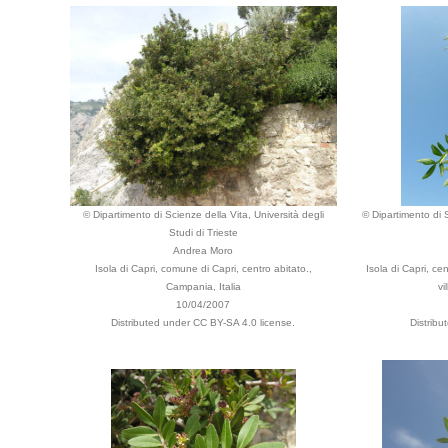
© Dipartimento di Scienze della Vita, Università degli
© Dipartimento di S
Studi di Trieste
Andrea Moro
Isola di Capri, comune di Capri, centro abitato.,
Isola di Capri, ce
Campania, Italia
vi
10/04/2007
Distributed under CC BY-SA 4.0 license.
Distribu