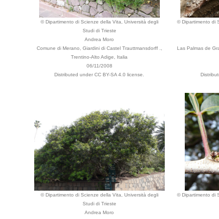
© Dipartimento di Scienze della Vita, Università degli
© Dipartimento di S
Studi di Trieste
Andrea Moro
Comune di Merano, Giardini di Castel Trauttmansdorff .,
Las Palmas de Gran
Trentino-Alto Adige, Italia
06/11/2008
Distributed under CC BY-SA 4.0 license.
Distribu
© Dipartimento di Scienze della Vita, Università degli
© Dipartimento di S
Studi di Trieste
Andrea Moro