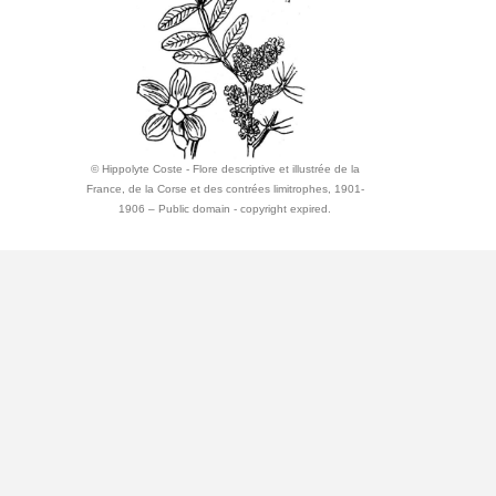
© Hippolyte Coste - Flore descriptive et illustrée de la
France, de la Corse et des contrées limitrophes, 1901-
1906 – Public domain - copyright expired.