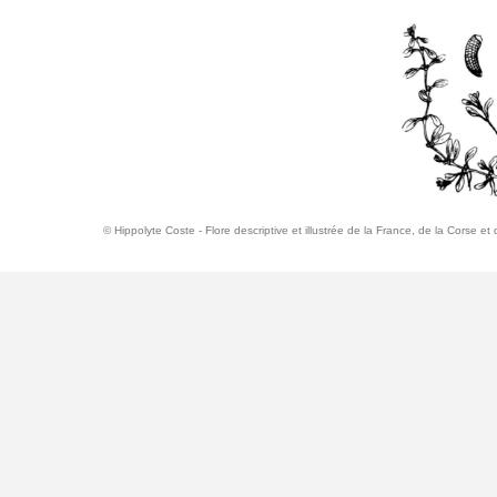
© Hippolyte Coste - Flore descriptive et illustrée de la France, de la Corse e