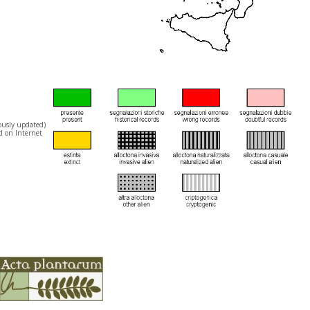
ously updated)
d on Internet