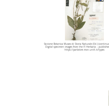
Sezione Botanica Museo di Storia Naturale (Ed.) (continu
Digital specimen images from the FI Herbaria – publishe
https://parlatore.msn.unifi.it/types