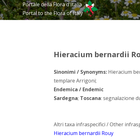
Portale della Flora d'Italia
Portal to the Flora of Italy
Hieracium bernardii Ro
Sinonimi / Synonyms:
Hieracium ber
templare Arrigoni;
Endemica / Endemic
Sardegna
;
Toscana
: segnalazione d
Altri taxa infraspecifici / Other infrasp
Hieracium bernardii Rouy