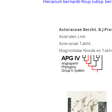
Hieracium bernardii Rouy subsp. ber
Asteraceae Bercht. & J.Pre
Asterales Link
Asteranae Takht.
Magnoliidae Novák ex Takht