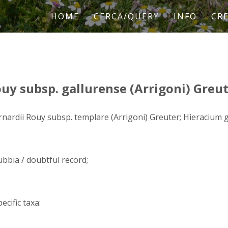
HOME
CERCA/QUERY
INFO
CRE
uy subsp. gallurense (Arrigoni) Greu
nardii Rouy subsp. templare (Arrigoni) Greuter; Hieracium g
ubbia / doubtful record;
ecific taxa: