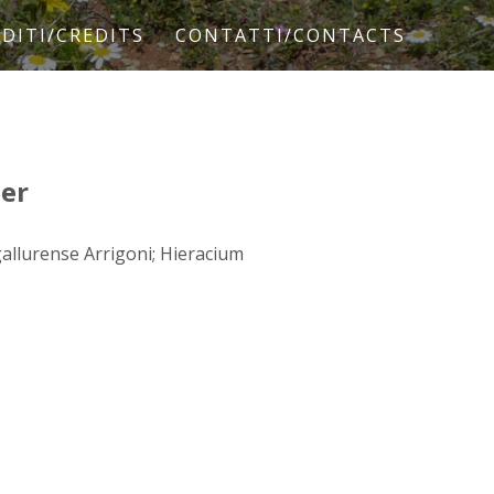
DITI/CREDITS
CONTATTI/CONTACTS
ter
allurense Arrigoni; Hieracium