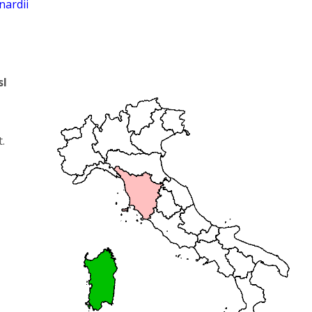
nardii
sl
.