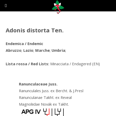
Adonis distorta Ten.
Endemica / Endemic
Abruzzo
;
Lazio
;
Marche
;
Umbria
;
Lista rossa / Red Lists:
Minacciata / Endagered (EN)
Ranunculaceae Juss.
Ranunculales Juss. ex Bercht. & J.Presl
Ranunculanae Takht. ex Reveal
Magnoliidae Novák ex Takht.