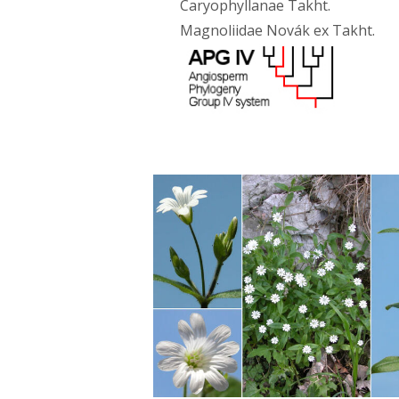
Caryophyllanae Takht.
Magnoliidae Novák ex Takht.