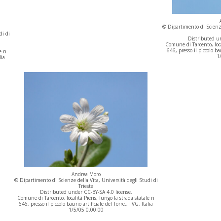
© Dipartimento di Scienze
di di
Distributed un
Comune di Tarcento, local
646, presso il piccolo bac
e n
1
lia
Andrea Moro
© Dipartimento di Scienze della Vita, Università degli Studi di
Trieste
Distributed under CC-BY-SA 4.0 license.
Comune di Tarcento, località Pieris, lungo la strada statale n
646, presso il piccolo bacino artificiale del Torre., FVG, Italia
1/5/05 0.00.00