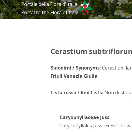
Portale della Flora d'Italia
Portal to the Flora of Italy
Cerastium subtriflorum
Sinonimi / Synonyms:
Cerastium lan
Friuli Venezia Giulia
;
Lista rossa / Red Lists:
Non desta pa
Caryophyllaceae Juss.
Caryophyllales Juss. ex Bercht. & 