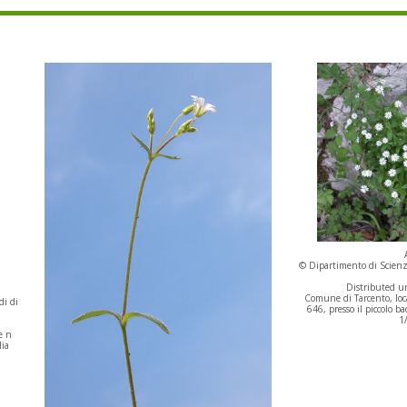
© Dipartimento di Scienze
Distributed un
Comune di Tarcento, local
di di
646, presso il piccolo bac
1
e n
lia