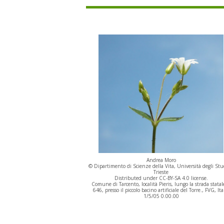
Andrea Moro
© Dipartimento di Scienze della Vita, Università degli Stu
Trieste
Distributed under CC-BY-SA 4.0 license.
Comune di Tarcento, località Pieris, lungo la strada statal
646, presso il piccolo bacino artificiale del Torre., FVG, Ita
1/5/05 0.00.00