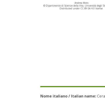
Andrea Moro
© Dipartimento di Scienze della Vita, Università degli St
Distributed under CC-BY-SA 4.0 license.
Nome italiano / Italian name:
Ceras