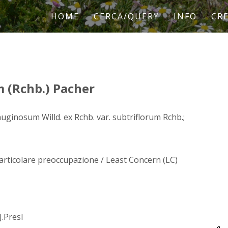
HOME
CERCA/QUERY
INFO
CRE
 (Rchb.) Pacher
uginosum Willd. ex Rchb. var. subtriflorum Rchb.;
rticolare preoccupazione / Least Concern (LC)
J.Presl