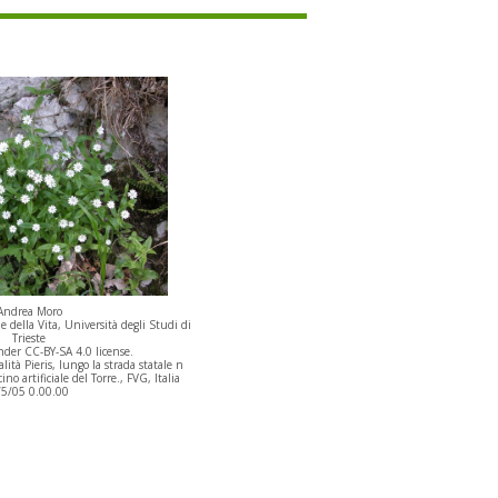
Andrea Moro
 della Vita, Università degli Studi di
Trieste
der CC-BY-SA 4.0 license.
ità Pieris, lungo la strada statale n
ino artificiale del Torre., FVG, Italia
/5/05 0.00.00