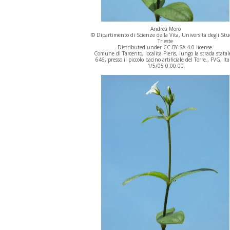
Andrea Moro
© Dipartimento di Scienze della Vita, Università degli Stu
Trieste
Distributed under CC-BY-SA 4.0 license.
Comune di Tarcento, località Pieris, lungo la strada statal
646, presso il piccolo bacino artificiale del Torre., FVG, Ita
1/5/05 0.00.00