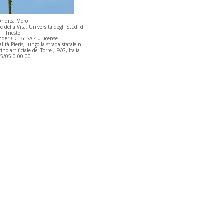
Andrea Moro
 della Vita, Università degli Studi di
Trieste
der CC-BY-SA 4.0 license.
ità Pieris, lungo la strada statale n
ino artificiale del Torre., FVG, Italia
/5/05 0.00.00