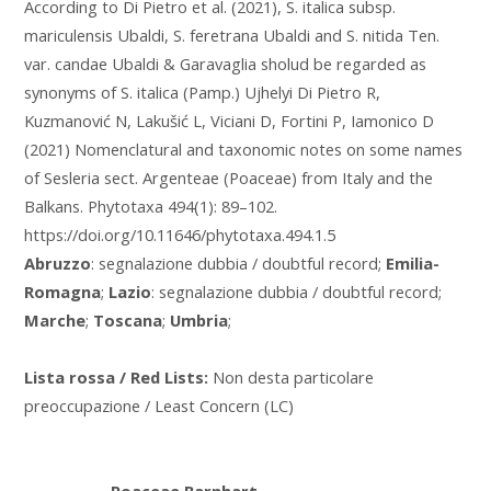
According to Di Pietro et al. (2021), S. italica subsp.
mariculensis Ubaldi, S. feretrana Ubaldi and S. nitida Ten.
var. candae Ubaldi & Garavaglia sholud be regarded as
synonyms of S. italica (Pamp.) Ujhelyi Di Pietro R,
Kuzmanović N, Lakušić L, Viciani D, Fortini P, Iamonico D
(2021) Nomenclatural and taxonomic notes on some names
of Sesleria sect. Argenteae (Poaceae) from Italy and the
Balkans. Phytotaxa 494(1): 89–102.
https://doi.org/10.11646/phytotaxa.494.1.5
Abruzzo
: segnalazione dubbia / doubtful record;
Emilia-
Romagna
;
Lazio
: segnalazione dubbia / doubtful record;
Marche
;
Toscana
;
Umbria
;
Lista rossa / Red Lists:
Non desta particolare
preoccupazione / Least Concern (LC)
Poaceae Barnhart