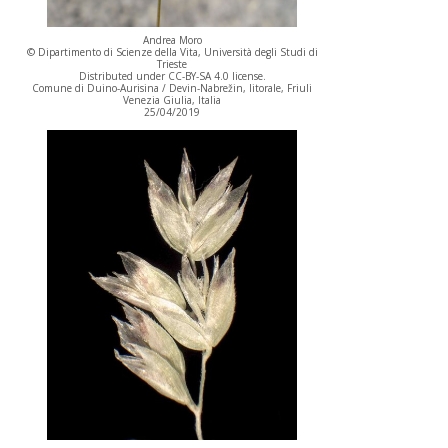
Andrea Moro
© Dipartimento di Scienze della Vita, Università degli Studi di
Trieste
Distributed under CC-BY-SA 4.0 license.
Comune di Duino-Aurisina / Devin-Nabrežin, litorale, Friuli
Venezia Giulia, Italia
25/04/2019