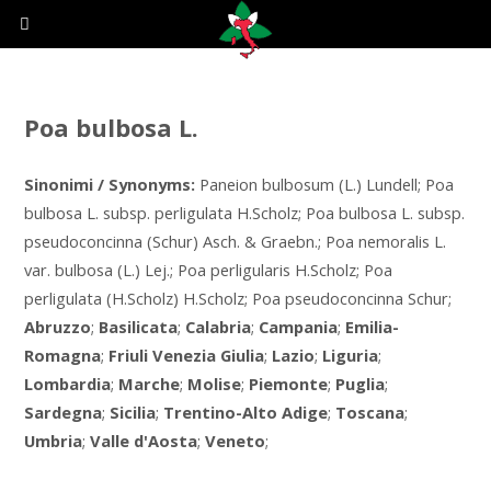
Poa bulbosa L.
Sinonimi / Synonyms:
Paneion bulbosum (L.) Lundell; Poa
bulbosa L. subsp. perligulata H.Scholz; Poa bulbosa L. subsp.
pseudoconcinna (Schur) Asch. & Graebn.; Poa nemoralis L.
var. bulbosa (L.) Lej.; Poa perligularis H.Scholz; Poa
perligulata (H.Scholz) H.Scholz; Poa pseudoconcinna Schur;
Abruzzo
;
Basilicata
;
Calabria
;
Campania
;
Emilia-
Romagna
;
Friuli Venezia Giulia
;
Lazio
;
Liguria
;
Lombardia
;
Marche
;
Molise
;
Piemonte
;
Puglia
;
Sardegna
;
Sicilia
;
Trentino-Alto Adige
;
Toscana
;
Umbria
;
Valle d'Aosta
;
Veneto
;