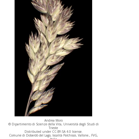
Andrea Moro
© Dipartimento di Scienze della Vita, Università degli Studi di
Trieste
Distributed under CC-BY-SA 4.0 license.
Comune di Doberdò del Lago, località Palchisce, Vallone., FVG,