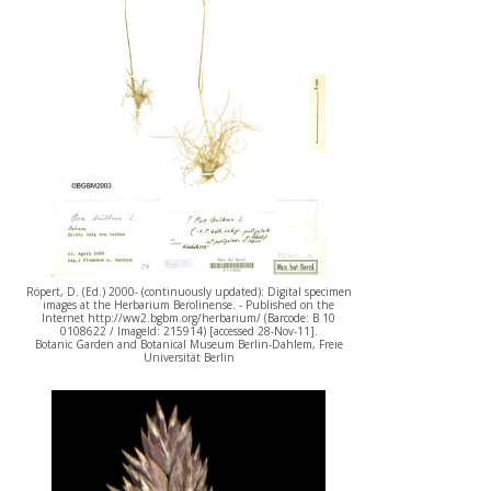
Röpert, D. (Ed.) 2000- (continuously updated): Digital specimen
images at the Herbarium Berolinense. - Published on the
Internet http://ww2.bgbm.org/herbarium/ (Barcode: B 10
0108622 / ImageId: 215914) [accessed 28-Nov-11].
Botanic Garden and Botanical Museum Berlin-Dahlem, Freie
Universität Berlin