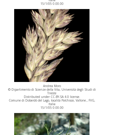
Italia
15/1/05 0.00.00
Andrea Moro
© Dipartimento di Scienze della Vita, Università degli Studi di
Trieste
Distributed under CC-BY-SA 4.0 license.
Comune di Doberdò del Lago, località Palchisce, Vallone., FVG,
Italia
15/1/05 0.00.00