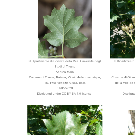
© Dipartimento di Scienze della Vita, Università degli
© Dipartimento 
Studi di Trieste
Andrea Moro
Comune di Trieste, Roiano, Vicolo delle rose, siepe,
Comune di Ginevr
TS, Friuli Venezia Giulia, Italia
de la Ville d
01/05/2020
Distributed under CC BY-SA 4.0 license.
Distribu