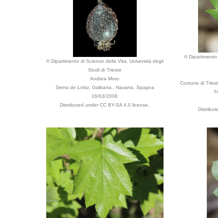
© Dipartimento 
© Dipartimento di Scienze della Vita, Università degli
Studi di Trieste
Andrea Moro
Comune di Triest
Sierra de Lokiz, Galbarra., Navarra, Spagna
F
16/03/2006
Distributed under CC BY-SA 4.0 license.
Distribu