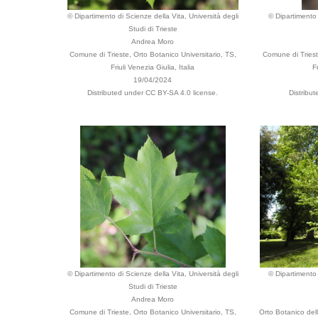
© Dipartimento di Scienze della Vita, Università degli
© Dipartimento 
Studi di Trieste
Andrea Moro
Comune di Trieste, Orto Botanico Universitario, TS,
Comune di Triest
Friuli Venezia Giulia, Italia
F
19/04/2024
Distributed under CC BY-SA 4.0 license.
Distribu
© Dipartimento di Scienze della Vita, Università degli
© Dipartimento 
Studi di Trieste
Andrea Moro
Comune di Trieste, Orto Botanico Universitario, TS,
Orto Botanico del