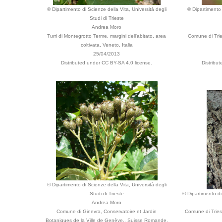
© Dipartimento di Scienze della Vita, Università degli
© Dipartimento 
Studi di Trieste
Andrea Moro
Turri di Montegrotto Terme, margini dell'abitato, area
Comune di Trie
coltivata, Veneto, Italia
25/04/2013
Distributed under CC BY-SA 4.0 license.
Distribu
© Dipartimento di Scienze della Vita, Università degli
Studi di Trieste
© Dipartimento di
Andrea Moro
Comune di Ginevra, Conservatoire et Jardin
Comune di Triest
Botaniques de la Ville de Genève., Suisse Romande,