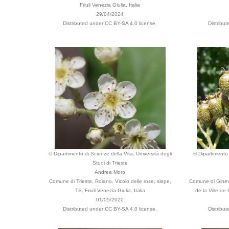
Friuli Venezia Giulia, Italia
29/04/2024
Distributed under CC BY-SA 4.0 license.
Distribu
© Dipartimento di Scienze della Vita, Università degli
© Dipartimento 
Studi di Trieste
Andrea Moro
Comune di Trieste, Roiano, Vicolo delle rose, siepe,
Comune di Ginevr
TS, Friuli Venezia Giulia, Italia
de la Ville d
01/05/2020
Distributed under CC BY-SA 4.0 license.
Distribu