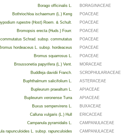
Borago officinalis L.
BORAGINACEAE
Bothriochloa ischaemum (L.) Keng
POACEAE
ypodium rupestre (Host) Roem. & Schult.
POACEAE
Bromopsis erecta (Huds.) Fourr.
POACEAE
commutatus Schrad. subsp. commutatus
POACEAE
Bromus hordeaceus L. subsp. hordeaceus
POACEAE
Bromus squarrosus L.
POACEAE
Broussonetia papyrifera (L.) Vent.
MORACEAE
Buddleja davidii Franch.
SCROPHULARIACEAE
Buphthalmum salicifolium L.
ASTERACEAE
Bupleurum praealtum L.
APIACEAE
Bupleurum veronense Turra
APIACEAE
Buxus sempervirens L.
BUXACEAE
Calluna vulgaris (L.) Hull
ERICACEAE
Campanula pyramidalis L.
CAMPANULACEAE
a rapunculoides L. subsp. rapunculoides
CAMPANULACEAE