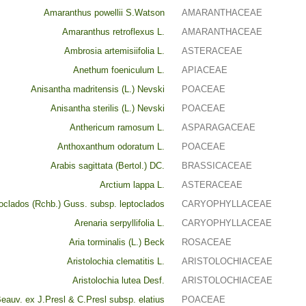
Amaranthus powellii S.Watson
AMARANTHACEAE
Amaranthus retroflexus L.
AMARANTHACEAE
Ambrosia artemisiifolia L.
ASTERACEAE
Anethum foeniculum L.
APIACEAE
Anisantha madritensis (L.) Nevski
POACEAE
Anisantha sterilis (L.) Nevski
POACEAE
Anthericum ramosum L.
ASPARAGACEAE
Anthoxanthum odoratum L.
POACEAE
Arabis sagittata (Bertol.) DC.
BRASSICACEAE
Arctium lappa L.
ASTERACEAE
toclados (Rchb.) Guss. subsp. leptoclados
CARYOPHYLLACEAE
Arenaria serpyllifolia L.
CARYOPHYLLACEAE
Aria torminalis (L.) Beck
ROSACEAE
Aristolochia clematitis L.
ARISTOLOCHIACEAE
Aristolochia lutea Desf.
ARISTOLOCHIACEAE
Beauv. ex J.Presl & C.Presl subsp. elatius
POACEAE