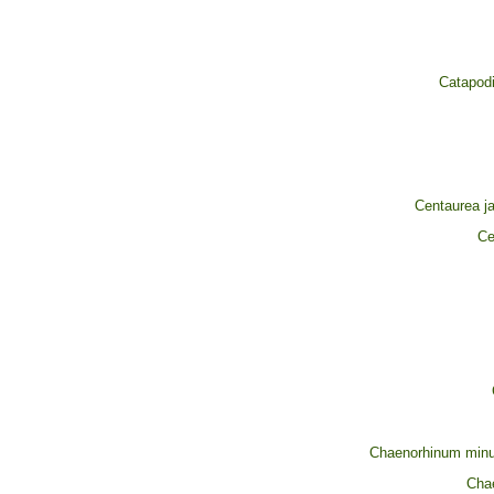
Catapodi
Centaurea j
Ce
Chaenorhinum minus 
Cha