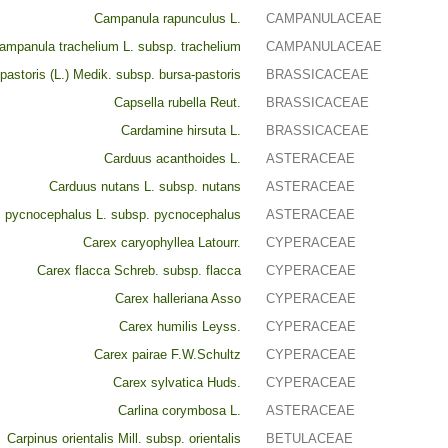
Campanula rapunculus L.
CAMPANULACEAE
ampanula trachelium L. subsp. trachelium
CAMPANULACEAE
pastoris (L.) Medik. subsp. bursa-pastoris
BRASSICACEAE
Capsella rubella Reut.
BRASSICACEAE
Cardamine hirsuta L.
BRASSICACEAE
Carduus acanthoides L.
ASTERACEAE
Carduus nutans L. subsp. nutans
ASTERACEAE
 pycnocephalus L. subsp. pycnocephalus
ASTERACEAE
Carex caryophyllea Latourr.
CYPERACEAE
Carex flacca Schreb. subsp. flacca
CYPERACEAE
Carex halleriana Asso
CYPERACEAE
Carex humilis Leyss.
CYPERACEAE
Carex pairae F.W.Schultz
CYPERACEAE
Carex sylvatica Huds.
CYPERACEAE
Carlina corymbosa L.
ASTERACEAE
Carpinus orientalis Mill. subsp. orientalis
BETULACEAE