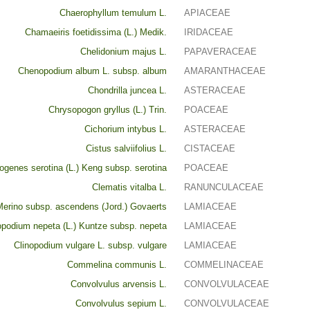
Chaerophyllum temulum L.
APIACEAE
Chamaeiris foetidissima (L.) Medik.
IRIDACEAE
Chelidonium majus L.
PAPAVERACEAE
Chenopodium album L. subsp. album
AMARANTHACEAE
Chondrilla juncea L.
ASTERACEAE
Chrysopogon gryllus (L.) Trin.
POACEAE
Cichorium intybus L.
ASTERACEAE
Cistus salviifolius L.
CISTACEAE
togenes serotina (L.) Keng subsp. serotina
POACEAE
Clematis vitalba L.
RANUNCULACEAE
Merino subsp. ascendens (Jord.) Govaerts
LAMIACEAE
opodium nepeta (L.) Kuntze subsp. nepeta
LAMIACEAE
Clinopodium vulgare L. subsp. vulgare
LAMIACEAE
Commelina communis L.
COMMELINACEAE
Convolvulus arvensis L.
CONVOLVULACEAE
Convolvulus sepium L.
CONVOLVULACEAE