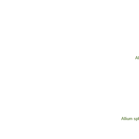
Al
Allium sp