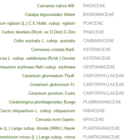
Castanea sativa Mill.
FAGACEAE
Catalpa bignonioides Walter
BIGNONIACEAE
um rigidum (L.) C.E.Hubb. subsp. rigidum
POACEAE
Cedrus deodara (Roxb. ex D.Don) G.Don
PINACEAE
Celtis australis L. subsp. australis
CANNABACEAE
Centaurea cristata Bartl.
ASTERACEAE
acea L. subsp. weldeniana (Rchb.) Greuter
ASTERACEAE
ntaurium erythraea Rafn subsp. erythraea
GENTIANACEAE
Cerastium glomeratum Thuill.
CARYOPHYLLACEAE
Cerastium glutinosum Fr.
CARYOPHYLLACEAE
Cerastium pumilum Curtis
CARYOPHYLLACEAE
Ceratostigma plumbaginoides Bunge
PLUMBAGINACEAE
Cercis siliquastrum L. subsp. siliquastrum
FABACEAE
Cervaria rivini Gaertn.
APIACEAE
(L.) Lange subsp. litorale (Willd.) Hayek
PLANTAGINACEAE
enorhinum minus (L.) Lange subsp. minus
PLANTAGINACEAE