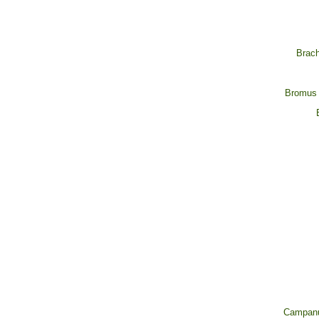
Brach
Bromus 
Campanul