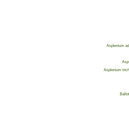
Asplenium ad
Aspl
Asplenium tric
Ballo