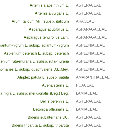
Artemisia absinthium L.
ASTERACEAE
Artemisia vulgaris L.
ASTERACEAE
Arum italicum Mill. subsp. italicum
ARACEAE
Asparagus acutifolius L.
ASPARAGACEAE
Asparagus tenuifolius Lam.
ASPARAGACEAE
iantum-nigrum L. subsp. adiantum-nigrum
ASPLENIACEAE
Asplenium ceterach L. subsp. ceterach
ASPLENIACEAE
enium ruta-muraria L. subsp. ruta-muraria
ASPLENIACEAE
homanes L. subsp. quadrivalens D.E.Mey.
ASPLENIACEAE
Atriplex patula L. subsp. patula
AMARANTHACEAE
Avena sterilis L.
POACEAE
ta nigra L. subsp. meridionalis (Bég.) Bég.
LAMIACEAE
Bellis perennis L.
ASTERACEAE
Betonica officinalis L.
LAMIACEAE
Bidens subalternans DC.
ASTERACEAE
Bidens tripartita L. subsp. tripartita
ASTERACEAE