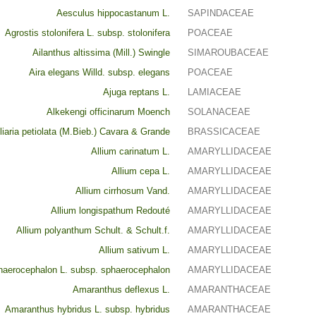
Aesculus hippocastanum L.
SAPINDACEAE
Agrostis stolonifera L. subsp. stolonifera
POACEAE
Ailanthus altissima (Mill.) Swingle
SIMAROUBACEAE
Aira elegans Willd. subsp. elegans
POACEAE
Ajuga reptans L.
LAMIACEAE
Alkekengi officinarum Moench
SOLANACEAE
liaria petiolata (M.Bieb.) Cavara & Grande
BRASSICACEAE
Allium carinatum L.
AMARYLLIDACEAE
Allium cepa L.
AMARYLLIDACEAE
Allium cirrhosum Vand.
AMARYLLIDACEAE
Allium longispathum Redouté
AMARYLLIDACEAE
Allium polyanthum Schult. & Schult.f.
AMARYLLIDACEAE
Allium sativum L.
AMARYLLIDACEAE
haerocephalon L. subsp. sphaerocephalon
AMARYLLIDACEAE
Amaranthus deflexus L.
AMARANTHACEAE
Amaranthus hybridus L. subsp. hybridus
AMARANTHACEAE