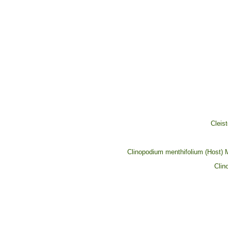
Cleis
Clinopodium menthifolium (Host) 
Clin