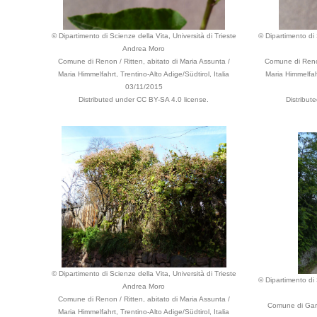
© Dipartimento di Scienze della Vita, Università di Trieste
© Dipartimento di 
Andrea Moro
Comune di Renon / Ritten, abitato di Maria Assunta /
Comune di Renon
Maria Himmelfahrt, Trentino-Alto Adige/Südtirol, Italia
Maria Himmelfahr
03/11/2015
Distributed under CC BY-SA 4.0 license.
Distribut
© Dipartimento di Scienze della Vita, Università di Trieste
© Dipartimento di 
Andrea Moro
Comune di Renon / Ritten, abitato di Maria Assunta /
Comune di Gard
Maria Himmelfahrt, Trentino-Alto Adige/Südtirol, Italia