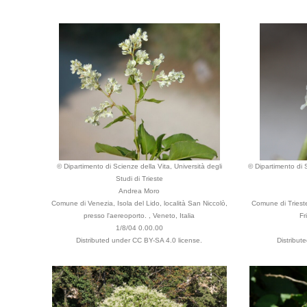
© Dipartimento di Scienze della Vita, Università degli
© Dipartimento di S
Studi di Trieste
Andrea Moro
Comune di Venezia, Isola del Lido, località San Niccolò,
Comune di Trieste
presso l'aereoporto. , Veneto, Italia
Fr
1/8/04 0.00.00
Distributed under CC BY-SA 4.0 license.
Distribut