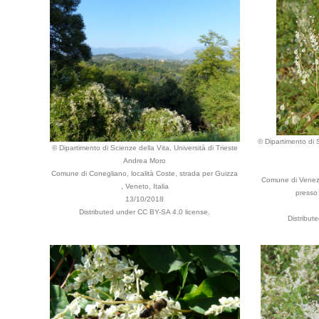
© Dipartimento di S
© Dipartimento di Scienze della Vita, Università di Trieste
Andrea Moro
Comune di Conegliano, località Coste, strada per Guizza
Comune di Venezia
, Veneto, Italia
presso 
13/10/2018
Distributed under CC BY-SA 4.0 license.
Distribut