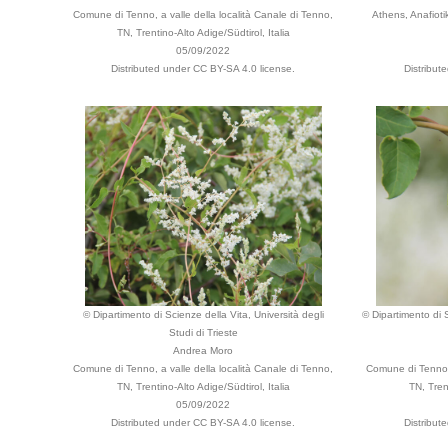
Comune di Tenno, a valle della località Canale di Tenno,
Athens, Anafiotik
TN, Trentino-Alto Adige/Südtirol, Italia
05/09/2022
Distributed under CC BY-SA 4.0 license.
Distribut
© Dipartimento di Scienze della Vita, Università degli
© Dipartimento di S
Studi di Trieste
Andrea Moro
Comune di Tenno, a valle della località Canale di Tenno,
Comune di Tenno, 
TN, Trentino-Alto Adige/Südtirol, Italia
TN, Tren
05/09/2022
Distributed under CC BY-SA 4.0 license.
Distribut