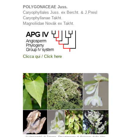
POLYGONACEAE Juss.
Caryophyllales Juss. ex Bercht. & J.Presl
Caryophyllanae Takht.
Magnoliidae Novák ex Takht.
Clicca qui / Click here
© Università di Trieste, Dipartimento di Scienze della Vita