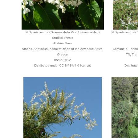
© Dipartimento di Scienze della Vita, Università degli
© Dipartimento di S
Studi di Trieste
Andrea Moro
Athens, Anafiotika, northern slope of the Acropolis, Attica,
Comune di Tenno, 
Greece
TN, Tren
05/05/2012
Distributed under CC BY-SA 4.0 license.
Distribut