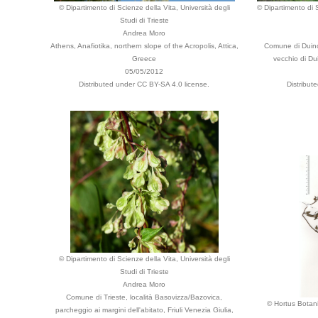
© Dipartimento di Scienze della Vita, Università degli
© Dipartimento di S
Studi di Trieste
Andrea Moro
Athens, Anafiotika, northern slope of the Acropolis, Attica,
Comune di Duino
Greece
vecchio di Dui
05/05/2012
Distributed under CC BY-SA 4.0 license.
Distribut
© Dipartimento di Scienze della Vita, Università degli
Studi di Trieste
Andrea Moro
Comune di Trieste, località Basovizza/Bazovica,
© Hortus Botan
parcheggio ai margini dell'abitato, Friuli Venezia Giulia,