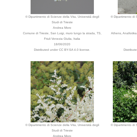
© Dipartimento di Scienze della Vita, Università degli
© Dipartimento di S
Studi di Trieste
Andrea Moro
Comune di Trieste, San Luigi, muro lungo la strada, TS,
Athens, Anafiotika,
Friuli Venezia Giulia, Italia
18/06/2020
Distributed under CC BY-SA 4.0 license.
Distribut
© Dipartimento di Scienze della Vita, Università degli
© Dipartimento di S
Studi di Trieste
Andrea Moro