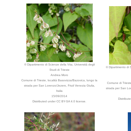
© Dipartimento di Scienze della Vita, Università degli
© Dipartimento di S
Studi di Trieste
Andrea Moro
Comune di Trieste, località Basovizza/Bazovica, lungo la
Comune di Trieste
strada per San Lorenzo/Jezero, Friuli Venezia Giulia,
strada per San Lore
Italia
15/09/2014
Distribut
Distributed under CC BY-SA 4.0 license.