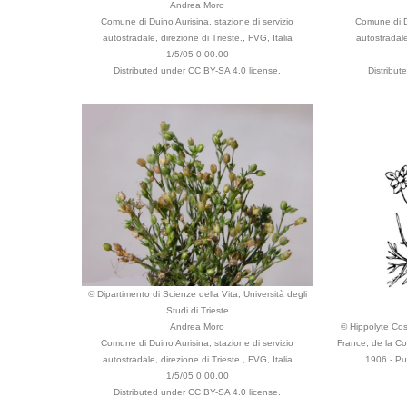
Andrea Moro
Comune di Duino Aurisina, stazione di servizio
Comune di Du
autostradale, direzione di Trieste., FVG, Italia
autostradale
1/5/05 0.00.00
Distributed under CC BY-SA 4.0 license.
Distribut
© Dipartimento di Scienze della Vita, Università degli
Studi di Trieste
Andrea Moro
© Hippolyte Cost
Comune di Duino Aurisina, stazione di servizio
France, de la Co
autostradale, direzione di Trieste., FVG, Italia
1906 - Pu
1/5/05 0.00.00
Distributed under CC BY-SA 4.0 license.