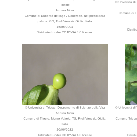
© Università di
Trieste
Andrea Moro
Comune di Tr
Comune di Doberdò del lago / Doberdob, nei pressi della
palude, GO, Friuli Venezia Giulia, Italia
15/05/2004
Distri
Distributed under CC BY-SA 4.0 license.
© Università di Trieste, Dipartimento di Scienze della Vita
© Università di
Andrea Moro
Comune di Trieste, Monte Valerio, TS, Friuli Venezia Giulia,
Comune Trieste,
Italia
20/06/2022
Distributed under CC BY-SA 4.0 license.
Distri