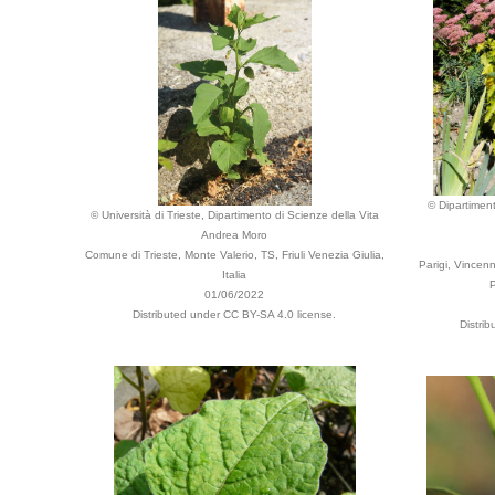
© Dipartiment
© Università di Trieste, Dipartimento di Scienze della Vita
Andrea Moro
Comune di Trieste, Monte Valerio, TS, Friuli Venezia Giulia,
Parigi, Vincenn
Italia
P
01/06/2022
Distributed under CC BY-SA 4.0 license.
Distri