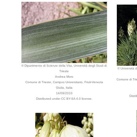
© Dipartimento di Scienze della Vita, Università degli Studi di
© Università d
Trieste
Andrea Moro
Comune di Trie
Comune di Trieste, Campus Universitario, Friuli-Venezia
Giulia, Italia
14/09/2010
Distr
Distributed under CC BY-SA 4.0 license.