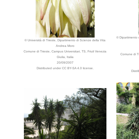
© Dipartimento d
© Università di Trieste, Dipartimento di Scienze della Vita
Andrea Moro
Comune di Trieste, Campus Universitari, TS, Friuli Venezia
Comune di Tr
Giulia, Italia
20/09/2007
Distributed under CC BY-SA 4.0 license.
Distr