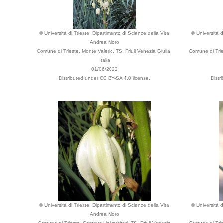
© Università di Trieste, Dipartimento di Scienze della Vita
© Università d
Andrea Moro
Comune di Trieste, Monte Valerio, TS, Friuli Venezia Giulia,
Comune di Tries
Italia
01/06/2022
Distributed under CC BY-SA 4.0 license.
Distr
© Università di Trieste, Dipartimento di Scienze della Vita
© Università d
Andrea Moro
Comune di Trieste, Campus Universitari, TS, Friuli Venezia
Comune di Tries