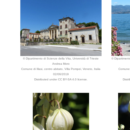
© Dipartimento di Scienze della Vita, Università di Trieste
© Dipartimento
Andrea Moro
Comune di Illasi, centro abitato, Villa Pompei, Veneto, Italia
Comune d
02/06/2019
Distributed under CC BY-SA 4.0 license.
Distr