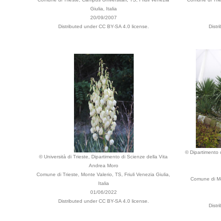
Giulia, Italia
20/09/2007
Distributed under CC BY-SA 4.0 license.
Distr
© Dipartimento d
© Università di Trieste, Dipartimento di Scienze della Vita
Andrea Moro
Comune di Trieste, Monte Valerio, TS, Friuli Venezia Giulia,
Comune di Mer
Italia
01/06/2022
Distributed under CC BY-SA 4.0 license.
Distr