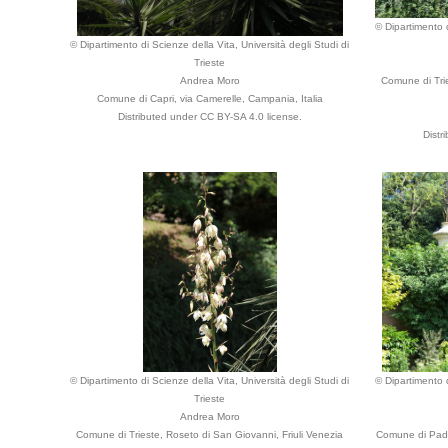
© Dipartimento d
© Dipartimento di Scienze della Vita, Università degli Studi di
Trieste
Andrea Moro
Comune di Trie
Comune di Capri, via Camerelle, Campania, Italia
Distributed under CC BY-SA 4.0 license.
Distr
© Dipartimento di Scienze della Vita, Università degli Studi di
© Dipartimento d
Trieste
Andrea Moro
Comune di Trieste, Roseto di San Giovanni, Friuli Venezia
Comune di Pado