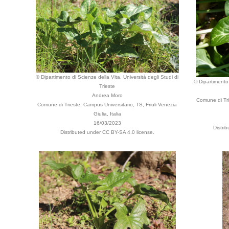
© Dipartimento di Scienze della Vita, Università degli Studi di
© Dipartimento 
Trieste
Andrea Moro
Comune di Trie
Comune di Trieste, Campus Universitario, TS, Friuli Venezia
Giulia, Italia
16/03/2023
Distri
Distributed under CC BY-SA 4.0 license.