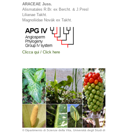
ARACEAE Juss.
Alismatales R.Br. ex Bercht. & J.Presl
Lilianae Takht.
Magnoliidae Novák ex Takht.
Clicca qui / Click here
© Dipartimento di Scienze della Vita, Università degli Studi di