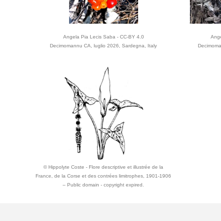
Angela Pia Lecis Saba - CC-BY 4.0
Ange
Decimomannu CA, luglio 2026, Sardegna, Italy
Decimoman
© Hippolyte Coste - Flore descriptive et illustrée de la
France, de la Corse et des contrées limitrophes, 1901-1906
– Public domain - copyright expired.