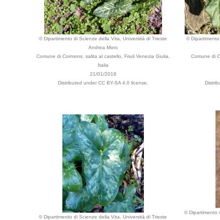
© Dipartimento di Scienze della Vita, Università di Trieste
© Dipartimento 
Andrea Moro
Comune di Cormons, salita al castello, Friuli Venezia Giulia,
Comune di Co
Italia
21/01/2018
Distributed under CC BY-SA 4.0 license.
Distri
© Dipartimento d
© Dipartimento di Scienze della Vita, Università di Trieste