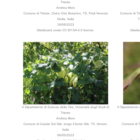
Trieste
Andrea Moro
Comune di Trieste, Civico Orto Botanico, TS, Friuli Venezia
Comune di Trie
Giulia, Italia
T
19/06/2023
Distributed under CC BY-SA 4.0 license.
Distri
© Dipartimento di Scienze della Vita, Università degli Studi di
© Dipartimento d
Trieste
Andrea Moro
Comune di Casale Sul Sile, lungo il fiume Sile, TV, Veneto,
Comune di Tr
Italia
06/05/2023