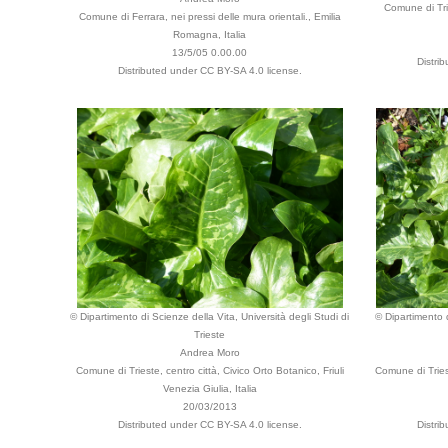
Comune di Trie
Comune di Ferrara, nei pressi delle mura orientali., Emilia
Romagna, Italia
13/5/05 0.00.00
Distri
Distributed under CC BY-SA 4.0 license.
© Dipartimento di Scienze della Vita, Università degli Studi di
© Dipartimento d
Trieste
Andrea Moro
Comune di Trieste, centro città, Civico Orto Botanico, Friuli
Comune di Triest
Venezia Giulia, Italia
20/03/2013
Distributed under CC BY-SA 4.0 license.
Distri