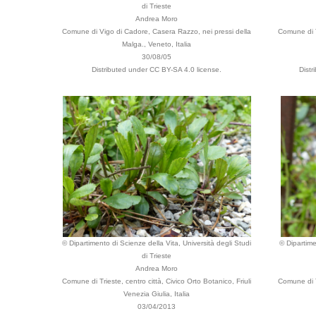
di Trieste
Andrea Moro
Comune di Vigo di Cadore, Casera Razzo, nei pressi della
Comune di T
Malga., Veneto, Italia
30/08/05
Distributed under CC BY-SA 4.0 license.
Dist
© Dipartimento di Scienze della Vita, Università degli Studi
© Dipartime
di Trieste
Andrea Moro
Comune di Trieste, centro città, Civico Orto Botanico, Friuli
Comune di T
Venezia Giulia, Italia
03/04/2013