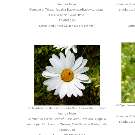
Andrea Moro
Comune di Tri
Comune di Trieste, località Basovizza/Bazovica, prato,
strada per 
Friuli Venezia Giulia, Italia
15/09/2014
Distributed under CC BY-SA 4.0 license.
Dist
© Dipartimento
© Dipartimento di Scienze della Vita, Università di Trieste
Andrea Moro
Comune di Tri
Comune di Trieste, località Basovizza/Bazovica, lungo la
strada per 
strada per San Lorenzo/Jezero, Friuli Venezia Giulia, Italia
25/05/2016