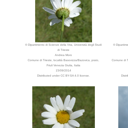
© Dipartimento di Scienze della Vita, Università degli Studi
© Dipartime
di Trieste
Andrea Moro
Comune di Trieste, località Basovizza/Bazovica, prato,
Comune di Tr
Friuli Venezia Giulia, Italia
15/09/2014
Distributed under CC BY-SA 4.0 license.
Dist