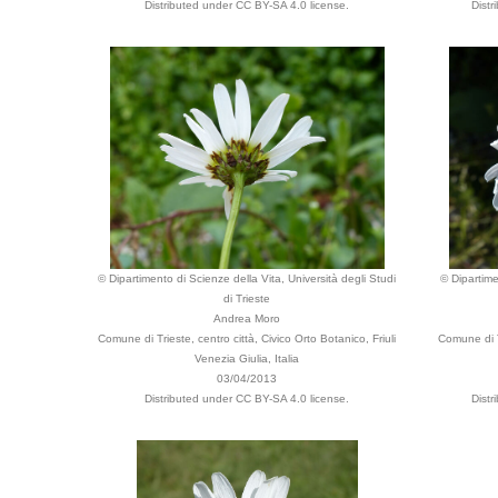
Distributed under CC BY-SA 4.0 license.
Dist
© Dipartimento di Scienze della Vita, Università degli Studi
© Dipartime
di Trieste
Andrea Moro
Comune di Trieste, centro città, Civico Orto Botanico, Friuli
Comune di T
Venezia Giulia, Italia
03/04/2013
Distributed under CC BY-SA 4.0 license.
Dist