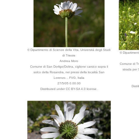
© Dipartimento di Scienze della Vita, Università degli Studi
© Dipartimento
di Trieste
Andrea Moro
Comune di Tri
Comune di San Dorligo/Dolina, ciglione carsico sopra il
strada per 
solco della Rosandra, nei pressi della località San
Lorenzo. , FVG, Italia
27/5/05 0.00.00
Dist
Distributed under CC BY-SA 4.0 license.