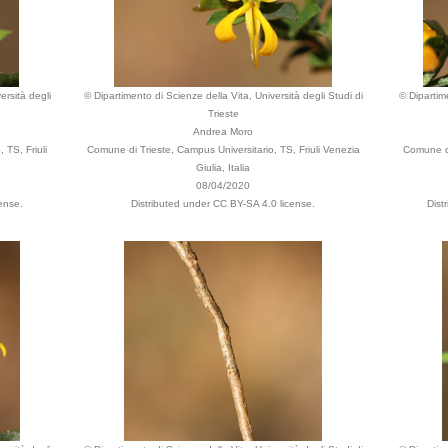
ersità degli
© Dipartimento di Scienze della Vita, Università degli Studi di
© Dipartime
Trieste
Andrea Moro
 TS, Friuli
Comune di Trieste, Campus Universitario, TS, Friuli Venezia
Comune di
Giulia, Italia
08/04/2020
ense.
Distributed under CC BY-SA 4.0 license.
Dist