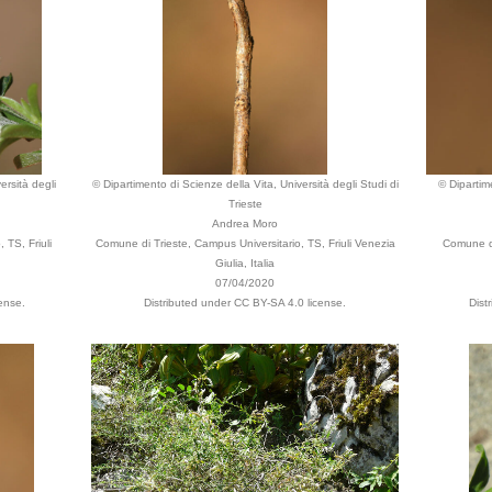
ersità degli
© Dipartimento di Scienze della Vita, Università degli Studi di
© Dipartime
Trieste
Andrea Moro
 TS, Friuli
Comune di Trieste, Campus Universitario, TS, Friuli Venezia
Comune di
Giulia, Italia
07/04/2020
ense.
Distributed under CC BY-SA 4.0 license.
Dist