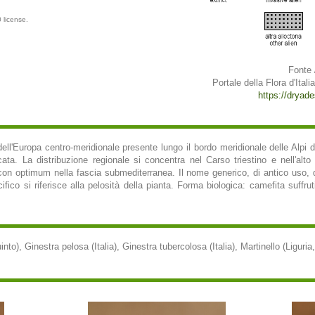
 license.
Fonte 
Portale della Flora d'Italia
https://dryades
ell'Europa centro-meridionale presente lungo il bordo meridionale delle Alpi d
cata. La distribuzione regionale si concentra nel Carso triestino e nell'alto
 con optimum nella fascia submediterranea. Il nome generico, di antico uso, d
fico si riferisce alla pelosità della pianta. Forma biologica: camefita suffrut
nto), Ginestra pelosa (Italia), Ginestra tubercolosa (Italia), Martinello (Liguria