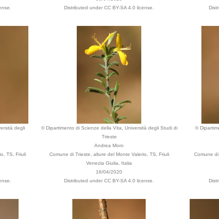
ense.
Distributed under CC BY-SA 4.0 license.
Dist
ersità degli
© Dipartimento di Scienze della Vita, Università degli Studi di
© Dipartime
Trieste
Andrea Moro
, TS, Friuli
Comune di Trieste, alture del Monte Valerio, TS, Friuli
Comune di T
Venezia Giulia, Italia
16/04/2020
ense.
Distributed under CC BY-SA 4.0 license.
Dist