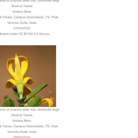
nto di Scienze della Vita, Università degli
Studi di Trieste
Andrea Moro
 Trieste, Campus Universitario, TS, Friuli
Venezia Giulia, Italia
07/04/2020
ributed under CC BY-SA 4.0 license.
nto di Scienze della Vita, Università degli
Studi di Trieste
Andrea Moro
 Trieste, Campus Universitario, TS, Friuli
Venezia Giulia, Italia
08/04/2020