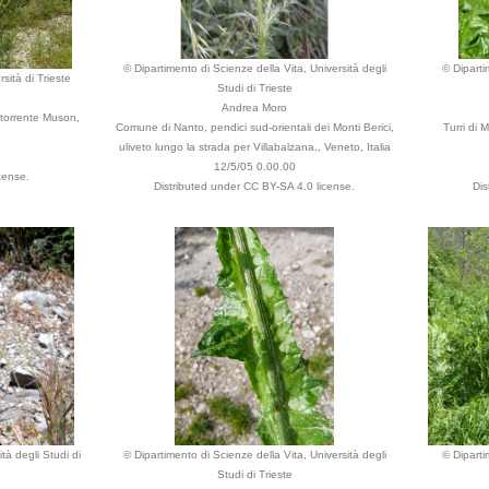
© Dipartimento di Scienze della Vita, Università degli
© Diparti
sità di Trieste
Studi di Trieste
Andrea Moro
 torrente Muson,
Comune di Nanto, pendici sud-orientali dei Monti Berici,
Turri di 
uliveto lungo la strada per Villabalzana., Veneto, Italia
12/5/05 0.00.00
cense.
Distributed under CC BY-SA 4.0 license.
Dis
tà degli Studi di
© Dipartimento di Scienze della Vita, Università degli
© Diparti
Studi di Trieste