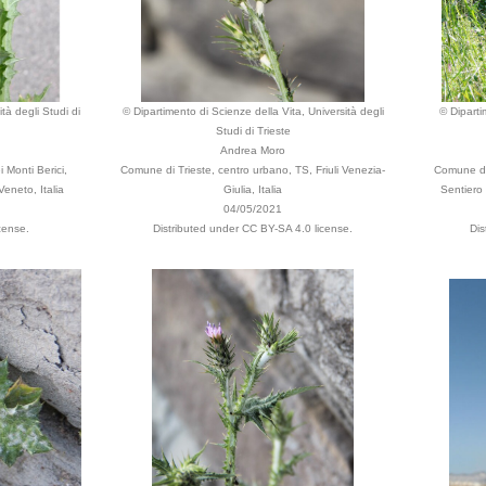
tà degli Studi di
© Dipartimento di Scienze della Vita, Università degli
© Diparti
Studi di Trieste
Andrea Moro
 Monti Berici,
Comune di Trieste, centro urbano, TS, Friuli Venezia-
Comune di 
Veneto, Italia
Giulia, Italia
Sentiero 
04/05/2021
cense.
Distributed under CC BY-SA 4.0 license.
Dis