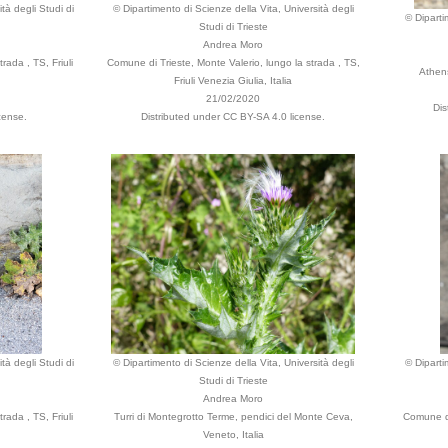
tà degli Studi di
© Dipartimento di Scienze della Vita, Università degli
© Diparti
Studi di Trieste
Andrea Moro
rada , TS, Friuli
Comune di Trieste, Monte Valerio, lungo la strada , TS,
Athens
Friuli Venezia Giulia, Italia
21/02/2020
Dis
cense.
Distributed under CC BY-SA 4.0 license.
tà degli Studi di
© Dipartimento di Scienze della Vita, Università degli
© Diparti
Studi di Trieste
Andrea Moro
rada , TS, Friuli
Turri di Montegrotto Terme, pendici del Monte Ceva,
Comune di
Veneto, Italia