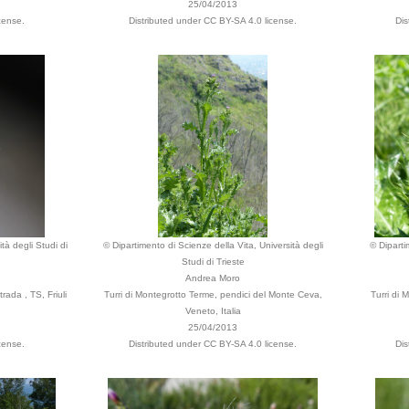
25/04/2013
cense.
Distributed under CC BY-SA 4.0 license.
Dis
tà degli Studi di
© Dipartimento di Scienze della Vita, Università degli
© Diparti
Studi di Trieste
Andrea Moro
rada , TS, Friuli
Turri di Montegrotto Terme, pendici del Monte Ceva,
Turri di 
Veneto, Italia
25/04/2013
cense.
Distributed under CC BY-SA 4.0 license.
Dis