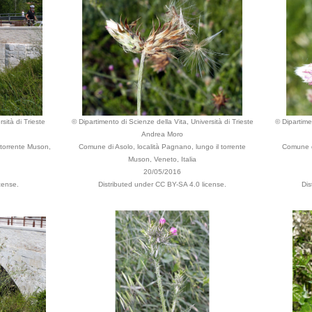
sità di Trieste
© Dipartimento di Scienze della Vita, Università di Trieste
© Dipartimen
Andrea Moro
 torrente Muson,
Comune di Asolo, località Pagnano, lungo il torrente
Comune di
Muson, Veneto, Italia
20/05/2016
cense.
Distributed under CC BY-SA 4.0 license.
Dis