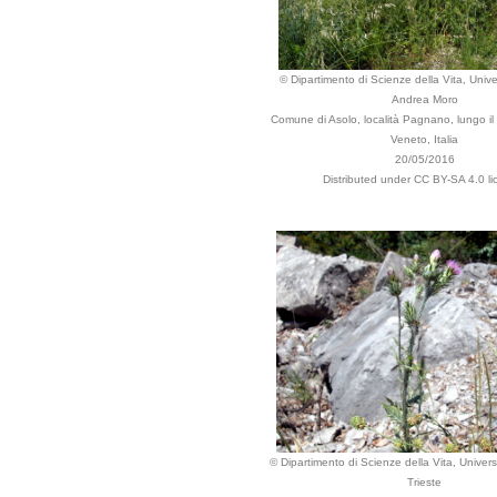
© Dipartimento di Scienze della Vita, Univer
Andrea Moro
Comune di Asolo, località Pagnano, lungo il
Veneto, Italia
20/05/2016
Distributed under CC BY-SA 4.0 li
© Dipartimento di Scienze della Vita, Universi
Trieste