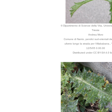
© Dipartimento di Scienze della Vita, Universi
Trieste
Andrea Moro
Comune di Nanto, pendici sud-orientali dei
uliveto lungo la strada per Villabalzana., 
12/5/05 0.00.00
Distributed under CC BY-SA 4.0 li