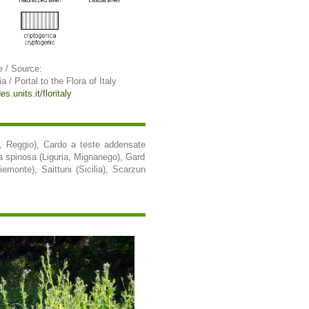
e / Source:
ia / Portal to the Flora of Italy
s.units.it/floritaly
, Reggio), Cardo a teste addensate
ba spinosa (Liguria, Mignanego), Gard
emonte), Saittuni (Sicilia), Scarzun