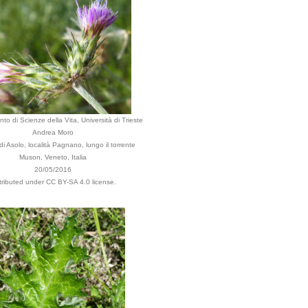
to di Scienze della Vita, Università di Trieste
Andrea Moro
 Asolo, località Pagnano, lungo il torrente
Muson, Veneto, Italia
20/05/2016
tributed under CC BY-SA 4.0 license.