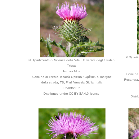
© Diparti
© Dipartimento di Scienze della Vita, Università degli Studi di
Trieste
Andrea Moro
Comune d
Comune di Trieste, località Opicina / Opčine, al margine
Rosandra, 
della strada, TS, Friuli Venezia Giulia, Italia
05/09/2005
Distributed under CC BY-SA 4.0 license.
Distr