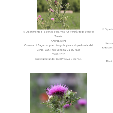
© Diparti
© Dipartimento di Scienze della Vita, Università degli Studi di
Trieste
Andrea Moro
Comune 
Comune di Sagrado, prato lungo la pista ciclopedonale del
ruderale 
Versa, GO, Friuli Venezia Giulia, Italia
05/07/2020
Distributed under CC BY-SA 4.0 license.
Distr