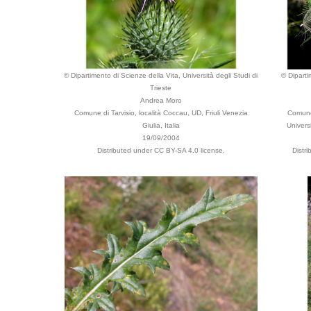
© Dipartimento di Scienze della Vita, Università degli Studi di
© Diparti
Trieste
Andrea Moro
Comune di Tarvisio, località Coccau, UD, Friuli Venezia
Comune
Giulia, Italia
Universi
19/09/2004
Distributed under CC BY-SA 4.0 license.
Distr