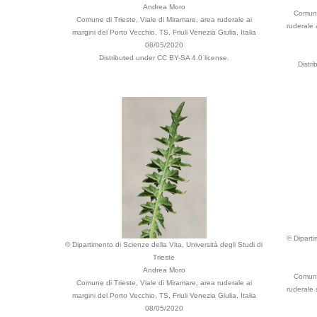
Andrea Moro
Comune 
Comune di Trieste, Viale di Miramare, area ruderale ai
ruderale 
margini del Porto Vecchio, TS, Friuli Venezia Giulia, Italia
08/05/2020
Distributed under CC BY-SA 4.0 license.
Distr
© Diparti
© Dipartimento di Scienze della Vita, Università degli Studi di
Trieste
Andrea Moro
Comune 
Comune di Trieste, Viale di Miramare, area ruderale ai
ruderale 
margini del Porto Vecchio, TS, Friuli Venezia Giulia, Italia
08/05/2020