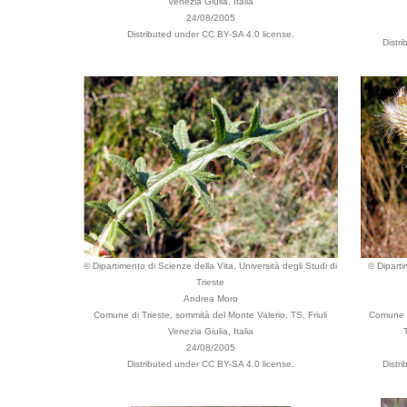
Venezia Giulia, Italia
24/08/2005
Distributed under CC BY-SA 4.0 license.
Distr
© Dipartimento di Scienze della Vita, Università degli Studi di
© Diparti
Trieste
Andrea Moro
Comune di Trieste, sommità del Monte Valerio, TS, Friuli
Comune d
Venezia Giulia, Italia
24/08/2005
Distributed under CC BY-SA 4.0 license.
Distr