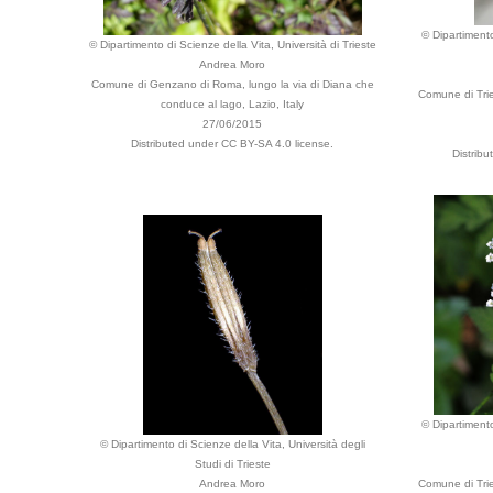
© Dipartimento
© Dipartimento di Scienze della Vita, Università di Trieste
Andrea Moro
Comune di Genzano di Roma, lungo la via di Diana che
Comune di Trie
conduce al lago, Lazio, Italy
27/06/2015
Distributed under CC BY-SA 4.0 license.
Distrib
© Dipartimento
© Dipartimento di Scienze della Vita, Università degli
Studi di Trieste
Andrea Moro
Comune di Trie