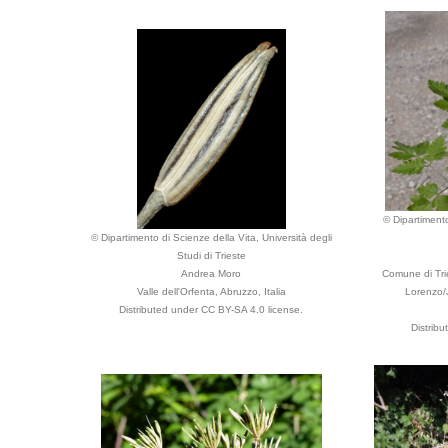
© Dipartimento
© Dipartimento di Scienze della Vita, Università degli
Studi di Trieste
Andrea Moro
Comune di Tri
Valle dell'Orfenta, Abruzzo, Italia
Lorenzo/J
Distributed under CC BY-SA 4.0 license.
Distrib