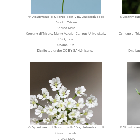
© Dipartimento di Scienze della Vita, Università degli
© Dipartimento
Studi di Trieste
Andrea Moro
Comune di Trieste, Monte Valerio, Campus Universitari.,
Comune di Trie
FVG, Italia
06/06/2006
Distributed under CC BY-SA 4.0 license.
Distrib
© Dipartimento di Scienze della Vita, Università degli
© Dipartimento
Studi di Trieste
Andrea Moro