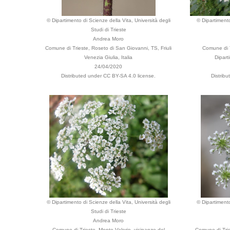
© Dipartimento di Scienze della Vita, Università degli
© Dipartimento
Studi di Trieste
Andrea Moro
Comune di Trieste, Roseto di San Giovanni, TS, Friuli
Comune di T
Venezia Giulia, Italia
Dipart
24/04/2020
Distributed under CC BY-SA 4.0 license.
Distrib
© Dipartimento di Scienze della Vita, Università degli
© Dipartimento
Studi di Trieste
Andrea Moro
Comune di Trieste, Monte Valerio, vicinanze del
Comune di Trie