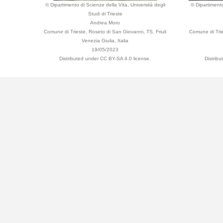
© Dipartimento di Scienze della Vita, Università degli
© Dipartimento
Studi di Trieste
Andrea Moro
Comune di Trieste, Roseto di San Giovanni, TS, Friuli
Comune di Trie
Venezia Giulia, Italia
19/05/2023
Distributed under CC BY-SA 4.0 license.
Distrib