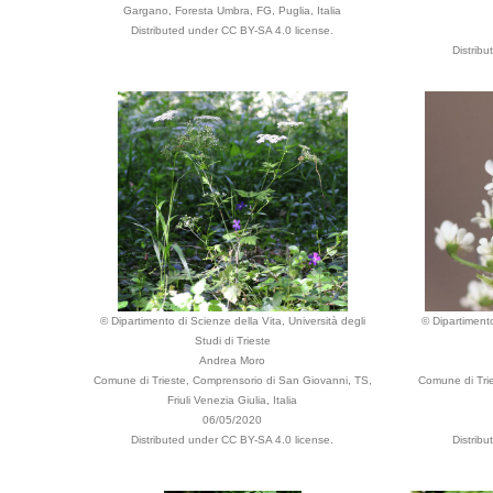
Gargano, Foresta Umbra, FG, Puglia, Italia
Distributed under CC BY-SA 4.0 license.
Distrib
© Dipartimento di Scienze della Vita, Università degli
© Dipartimento
Studi di Trieste
Andrea Moro
Comune di Trieste, Comprensorio di San Giovanni, TS,
Comune di Trie
Friuli Venezia Giulia, Italia
06/05/2020
Distributed under CC BY-SA 4.0 license.
Distrib