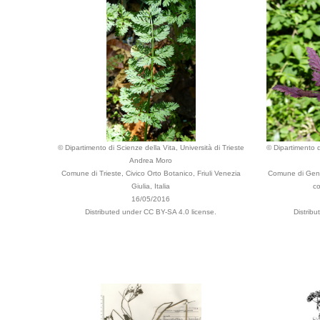
© Dipartimento di Scienze della Vita, Università di Trieste
© Dipartimento d
Andrea Moro
Comune di Trieste, Civico Orto Botanico, Friuli Venezia
Comune di Genz
Giulia, Italia
co
16/05/2016
Distributed under CC BY-SA 4.0 license.
Distrib