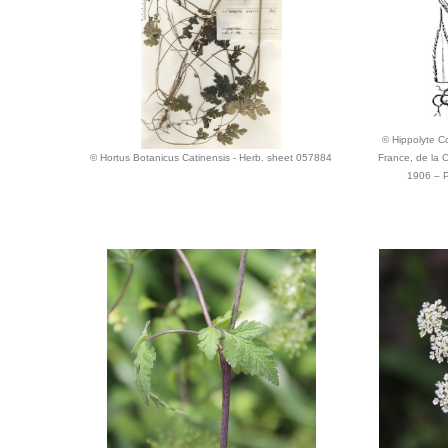
© Hippolyte Cos
© Hortus Botanicus Catinensis - Herb. sheet 057884
France, de la C
1906 – P