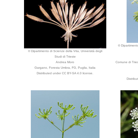
© Dipartimento
© Dipartimento di Scienze della Vita, Università degli
Studi di Trieste
Andrea Moro
Comune di Tries
Gargano, Foresta Umbra, FG, Puglia, Italia
Distributed under CC BY-SA 4.0 license.
Distrib